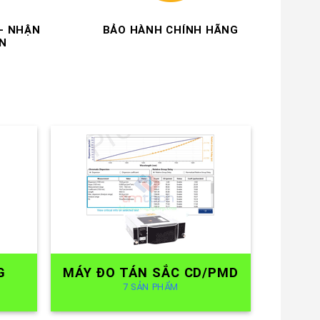
G
MÁY ĐO TÁN SẮC CD/PMD
7 SẢN PHẨM