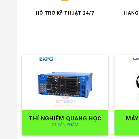
THÍ NGHIỆM QUANG HỌC
MÁY
21 SẢN PHẨM