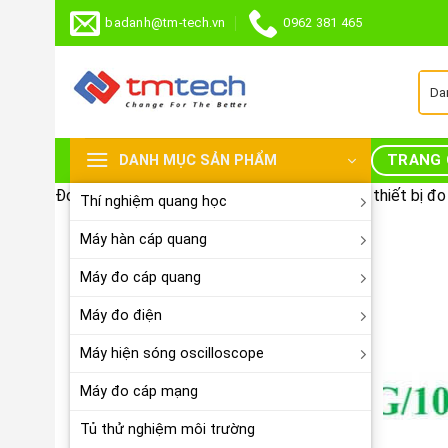
Skip
badanh@tm-tech.vn
0962 381 465
to
content
TRANG 
DANH MỤC SẢN PHẨM
Đo Lường Công Nghiệp chuyên cung cấp các thiết bị đo k
Thí nghiệm quang học
Máy hàn cáp quang
Máy đo cáp quang
Máy đo điện
Máy hiện sóng oscilloscope
Máy đo cáp mạng
Tủ thử nghiệm môi trường