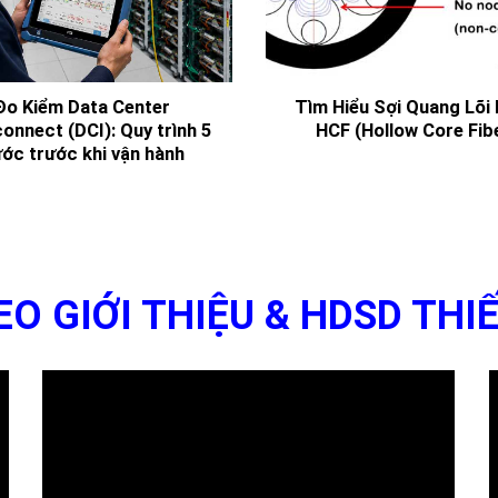
connect (DCI): Quy trình 5
HCF (Hollow Core Fib
ớc trước khi vận hành
EO GIỚI THIỆU & HDSD THIẾ