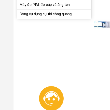
Máy đo PIM, đo cáp và ăng ten
Công cụ dụng cụ thi công quang
HỖ TRỢ KỸ THUẬT 24/7
HÀNG 