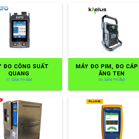
Y ĐO CÔNG SUẤT
MÁY ĐO PIM, ĐO CÁP
QUANG
ĂNG TEN
17 SẢN PHẨM
36 SẢN PHẨM
THỬ NGHIỆM MÔI
MÁY ĐO CÁP MẠN
TRƯỜNG
9 SẢN PHẨM