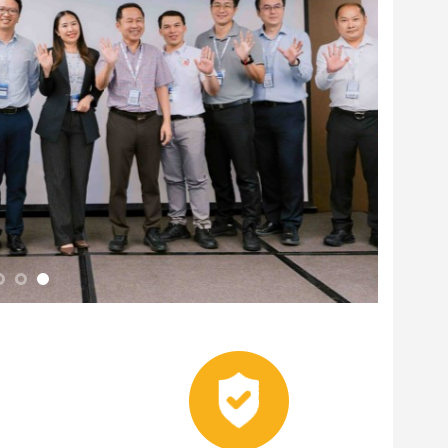
- NHẬN
BẢO HÀNH CHÍNH HÃNG
N