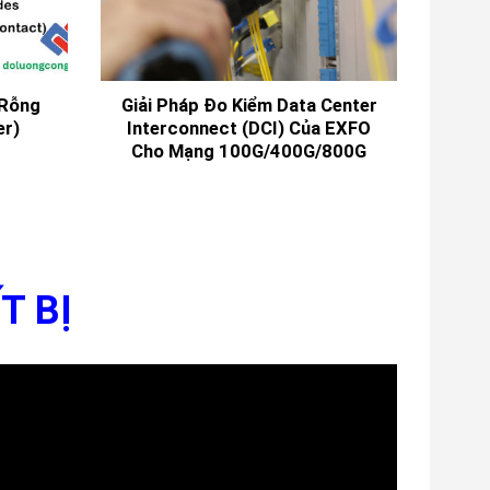
er)
Interconnect (DCI) Của EXFO
(
Cho Mạng 100G/400G/800G
T BỊ