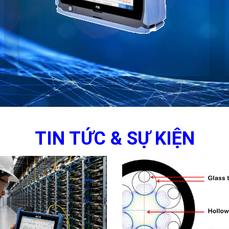
TIN TỨC & SỰ KIỆN
Đo Kiểm Data Center
Tìm Hiểu Sợi Quang Lõi