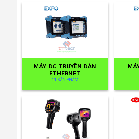
MÁY ĐO TRUYỀN DẪN
MÁ
ETHERNET
11 SẢN PHẨM
MÁY CHỤP ẢNH NHIỆT
TỦ 
20 SẢN PHẨM