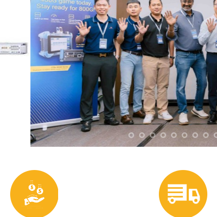
HÓA CHÍNH HÃNG - GIÁ
GIAO HÀNG TOÀN QUỐC 
LUÔN TỐT NHẤT
HÀNG THANH TOÁ