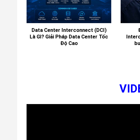
Data
Là Gì? Giải Pháp Data Center Tốc
Inter
EXFO
Độ Cao
bư
VID