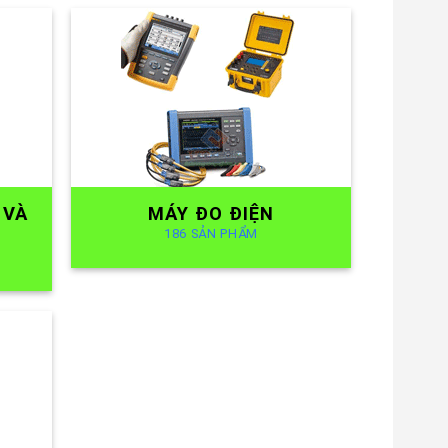
 VÀ
MÁY ĐO ĐIỆN
186 SẢN PHẨM
G