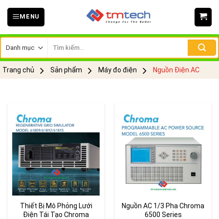
Skip
MENU
to
content
Tìm
kiếm:
Trang chủ
Sản phẩm
Máy đo điện
Nguồn Điện AC
Thiết Bị Mô Phỏng Lưới
Nguồn AC 1/3 Pha Chroma
Điện Tái Tạo Chroma
6500 Series