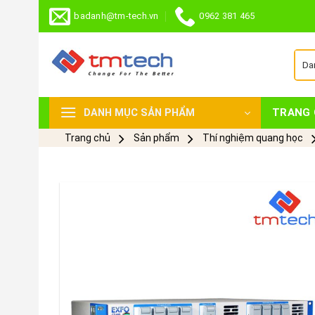
Skip
badanh@tm-tech.vn
0962 381 465
to
content
TRANG 
DANH MỤC SẢN PHẨM
Trang chủ
Sản phẩm
Thí nghiệm quang học