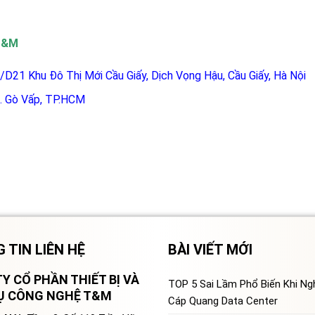
 T&M
/D21 Khu Đô Thị Mới Cầu Giấy, Dịch Vọng Hậu, Cầu Giấy, Hà Nội
Q. Gò Vấp, TP.HCM
 TIN LIÊN HỆ
BÀI VIẾT MỚI
Y CỔ PHẦN THIẾT BỊ VÀ
TOP 5 Sai Lầm Phổ Biến Khi N
VỤ CÔNG NGHỆ T&M
Cáp Quang Data Center