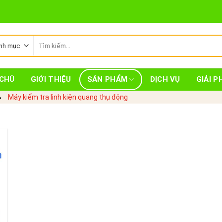
Tìm
kiếm:
CHỦ
GIỚI THIỆU
SẢN PHẨM
DỊCH VỤ
GIẢI P
Máy kiểm tra linh kiện quang thụ động