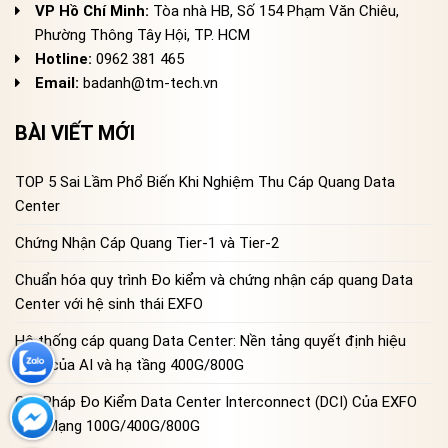
VP Hồ Chí Minh:
Tòa nhà HB, Số 154 Phạm Văn Chiêu,
Phường Thông Tây Hội, TP. HCM
Hotline:
0962 381 465
Email:
badanh@tm-tech.vn
BÀI VIẾT MỚI
TOP 5 Sai Lầm Phổ Biến Khi Nghiệm Thu Cáp Quang Data
Center
Chứng Nhận Cáp Quang Tier-1 và Tier-2
Chuẩn hóa quy trình Đo kiểm và chứng nhận cáp quang Data
Center với hệ sinh thái EXFO
Hệ thống cáp quang Data Center: Nền tảng quyết định hiệu
năng của AI và hạ tầng 400G/800G
Giải Pháp Đo Kiểm Data Center Interconnect (DCI) Của EXFO
Cho Mạng 100G/400G/800G