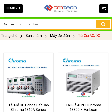
Skip
MENU
to
content
Tìm
kiếm:
Trang chủ
Sản phẩm
Máy đo điện
Tải Giả AC/DC
Tải Giả DC Công Suất Cao
Tải Giả AC/DC Chroma
Chroma 6310A Series
63800 – Đài Loan