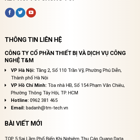
THÔNG TIN LIÊN HỆ
CÔNG TY CỔ PHẦN THIẾT BỊ VÀ DỊCH VỤ CÔNG
NGHỆ T&M
VP Hà Nội:
Tầng 2, Số 110 Trần Vỹ, Phường Phú Diễn,
Thành phố Hà Nội
VP Hồ Chí Minh:
Tòa nhà HB, Số 154 Phạm Văn Chiêu,
Phường Thông Tây Hội, TP. HCM
Hotline:
0962 381 465
Email:
badanh@tm-tech.vn
BÀI VIẾT MỚI
TOP 5 Sai Lầm Phổ Biến Khi Nghiệm Thu Cáp Quang Data