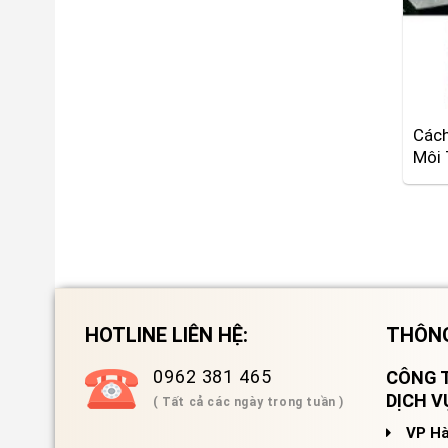
Cách
Môi 
HOTLINE LIÊN HỆ:
THÔNG
0962 381 465
CÔNG T
DỊCH 
( Tất cả các ngày trong tuần )
VP Hà