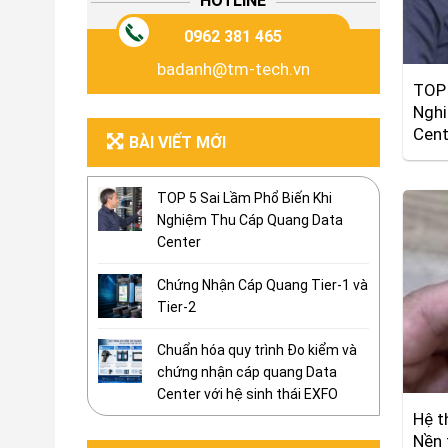
HOTLINE
0962 381 465
badanh@tm-tech.vn
TOP 
Nghi
Cent
BÀI VIẾT MỚI
TOP 5 Sai Lầm Phổ Biến Khi
Nghiệm Thu Cáp Quang Data
Center
Chứng Nhận Cáp Quang Tier-1 và
Tier-2
Chuẩn hóa quy trình Đo kiểm và
chứng nhận cáp quang Data
Center với hệ sinh thái EXFO
Hệ t
Nền 