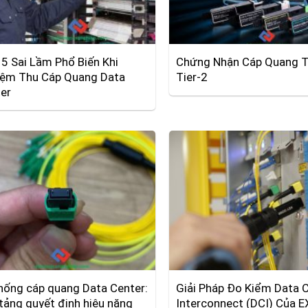
5 Sai Lầm Phổ Biến Khi
Chứng Nhận Cáp Quang Ti
ệm Thu Cáp Quang Data
Tier-2
er
hống cáp quang Data Center:
Giải Pháp Đo Kiểm Data 
tảng quyết định hiệu năng
Interconnect (DCI) Của 