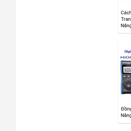
Cách
Tran
Năn
Đồng
Năng