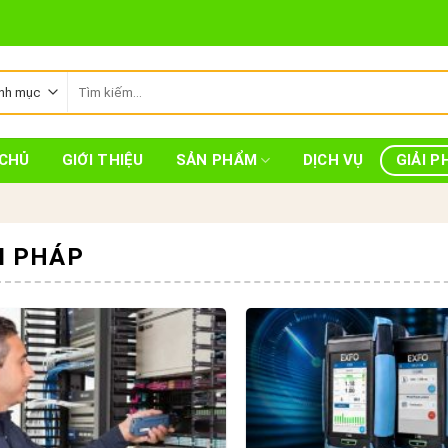
Tìm
kiếm:
CHỦ
GIỚI THIỆU
SẢN PHẨM
DỊCH VỤ
GIẢI P
I PHÁP