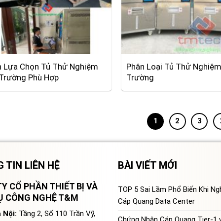
 Lựa Chọn Tủ Thử Nghiệm
Phân Loại Tủ Thử Nghiệm
Trường Phù Hợp
Trường
1
2
3
 TIN LIÊN HỆ
BÀI VIẾT MỚI
Y CỔ PHẦN THIẾT BỊ VÀ
TOP 5 Sai Lầm Phổ Biến Khi N
VỤ CÔNG NGHỆ T&M
Cáp Quang Data Center
 Nội:
Tầng 2, Số 110 Trần Vỹ,
Chứng Nhận Cáp Quang Tier-1 v