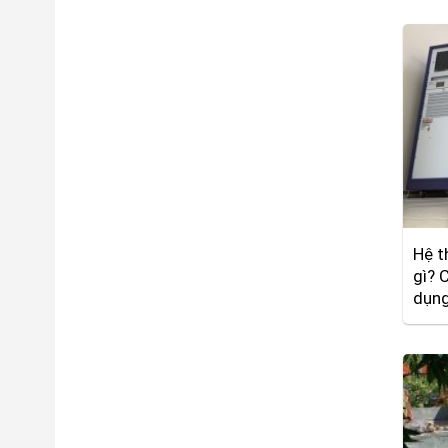
Hệ t
gì? 
dụn