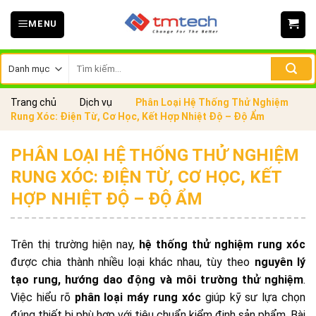
Skip
MENU
to
content
Tìm
kiếm:
Trang chủ
Dịch vụ
Phân Loại Hệ Thống Thử Nghiệm
Rung Xóc: Điện Từ, Cơ Học, Kết Hợp Nhiệt Độ – Độ Ẩm
PHÂN LOẠI HỆ THỐNG THỬ NGHIỆM
RUNG XÓC: ĐIỆN TỪ, CƠ HỌC, KẾT
HỢP NHIỆT ĐỘ – ĐỘ ẨM
Trên thị trường hiện nay,
hệ thống thử nghiệm rung xóc
được chia thành nhiều loại khác nhau, tùy theo
nguyên lý
tạo rung, hướng dao động và môi trường thử nghiệm
.
Việc hiểu rõ
phân loại máy rung xóc
giúp kỹ sư lựa chọn
đúng thiết bị phù hợp với tiêu chuẩn kiểm định sản phẩm. Bài