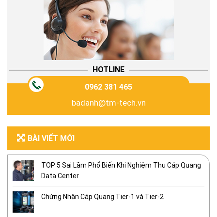
HOTLINE
0962 381 465
badanh@tm-tech.vn
BÀI VIẾT MỚI
TOP 5 Sai Lầm Phổ Biến Khi Nghiệm Thu Cáp Quang
Data Center
Chứng Nhận Cáp Quang Tier-1 và Tier-2