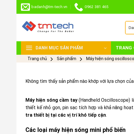
Skip
badanh@tm-tech.vn
0962 381 465
to
content
TRANG 
DANH MỤC SẢN PHẨM
Trang chủ
Sản phẩm
Máy hiện sóng oscillosc
Không tìm thấy sản phẩm nào khớp với lựa chọn của
Máy hiện sóng cầm tay
(Handheld Oscilloscope) l
thiết kế nhỏ gọn, pin sạc tích hợp và khả năng ho
tra thiết bị tại các vị trí khó tiếp cận
.
Các loại máy hiện sóng mini phổ biến