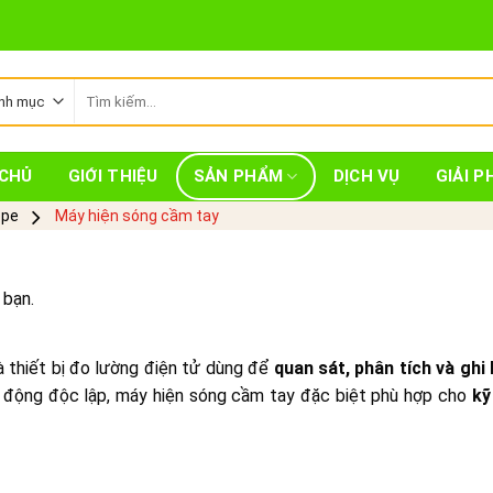
Tìm
kiếm:
CHỦ
GIỚI THIỆU
SẢN PHẨM
DỊCH VỤ
GIẢI P
ope
Máy hiện sóng cầm tay
 bạn.
à thiết bị đo lường điện tử dùng để
quan sát, phân tích và ghi 
ạt động độc lập, máy hiện sóng cầm tay đặc biệt phù hợp cho
kỹ