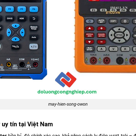
may-hien-song-owon
uy tín tại Việt Nam
ter
bền bỉ, độ chính xác cao, khả năng cách ly điện vượt trội –