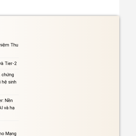
ghiệm Thu
à Tier-2
à chứng
 hệ sinh
r: Nền
AI và hạ
Cho Mạng