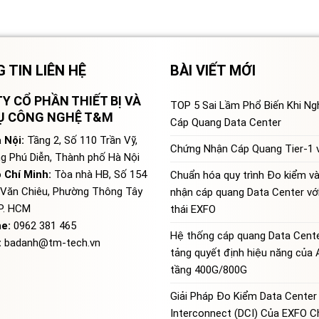
 TIN LIÊN HỆ
BÀI VIẾT MỚI
Y CỔ PHẦN THIẾT BỊ VÀ
TOP 5 Sai Lầm Phổ Biến Khi N
VỤ CÔNG NGHỆ T&M
Cáp Quang Data Center
 Nội:
Tầng 2, Số 110 Trần Vỹ,
Chứng Nhận Cáp Quang Tier-1 v
g Phú Diễn, Thành phố Hà Nội
 Chí Minh:
Tòa nhà HB, Số 154
Chuẩn hóa quy trình Đo kiểm v
Văn Chiêu, Phường Thông Tây
nhận cáp quang Data Center với
TP. HCM
thái EXFO
ne:
0962 381 465
Hệ thống cáp quang Data Cente
:
badanh@tm-tech.vn
tảng quyết định hiệu năng của 
tầng 400G/800G
Giải Pháp Đo Kiểm Data Center
Interconnect (DCI) Của EXFO 