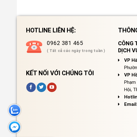
HOTLINE LIÊN HỆ:
THÔNG
0962 381 465
CÔNG T
DỊCH 
( Tất cả các ngày trong tuần )
VP Hà
Phườn
KẾT NỐI VỚI CHÚNG TÔI
VP Hồ
Phạm 
Hội, 
Hotli
Email