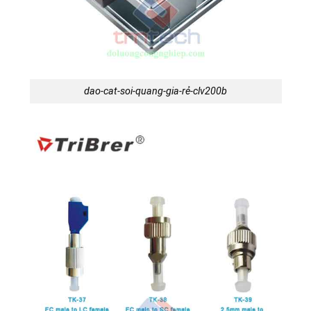
dao-cat-soi-quang-gia-rẻ-clv200b