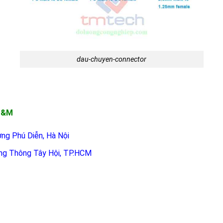
dau-chuyen-connector
 T&M
ờng Phú Diễn, Hà Nội
ng Thông Tây Hội, TP.HCM