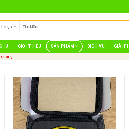
Tìm
kiếm:
CHỦ
GIỚI THIỆU
SẢN PHẨM
DỊCH VỤ
GIẢI P
g quang