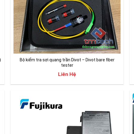
)
Bộ kiểm tra sợi quang trần Divot – Divot bare fiber
tester
Liên Hệ