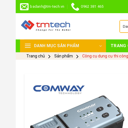
Skip
badanh@tm-tech.vn
0962 381 465
to
content
TRANG 
DANH MỤC SẢN PHẨM
Trang chủ
Sản phẩm
Công cụ dụng cụ thi côn