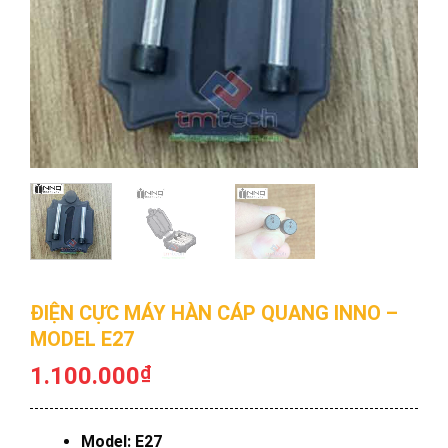
ĐIỆN CỰC MÁY HÀN CÁP QUANG INNO –
MODEL E27
1.100.000
₫
Model: E27