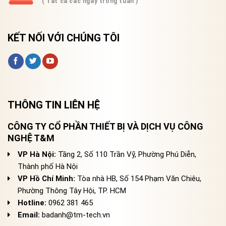
( Tất cả các ngày trong tuần )
KẾT NỐI VỚI CHÚNG TÔI
THÔNG TIN LIÊN HỆ
CÔNG TY CỔ PHẦN THIẾT BỊ VÀ DỊCH VỤ CÔNG
NGHỆ T&M
VP Hà Nội:
Tầng 2, Số 110 Trần Vỹ, Phường Phú Diễn,
Thành phố Hà Nội
VP Hồ Chí Minh:
Tòa nhà HB, Số 154 Phạm Văn Chiêu,
Phường Thông Tây Hội, TP. HCM
Hotline:
0962 381 465
Email:
badanh@tm-tech.vn