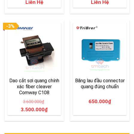
Liên Hệ
Liên Hệ
-3%
Dao cắt sợi quang chính
Băng lau đầu connector
xác fiber cleaver
quang đúng chuẩn
Comway C108
650.000
₫
3.600.000
₫
Original
Current
3.500.000
₫
price
price
was:
is:
3.600.000₫.
3.500.000₫.