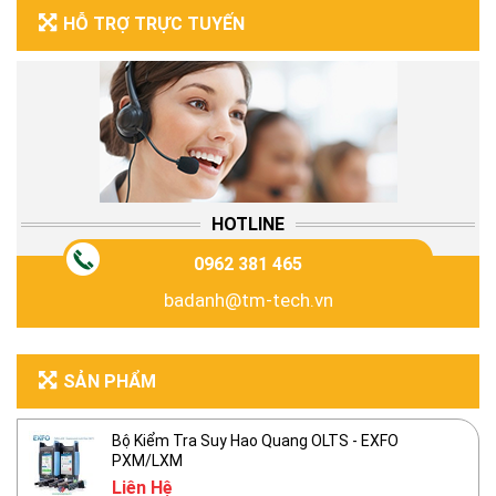
HỖ TRỢ TRỰC TUYẾN
HOTLINE
0962 381 465
badanh@tm-tech.vn
SẢN PHẨM
Bộ Kiểm Tra Suy Hao Quang OLTS - EXFO
PXM/LXM
Liên Hệ