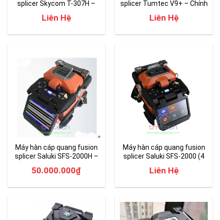
splicer Skycom T-307H –
splicer Tumtec V9+ – Chính
Giá Rẻ
hãng
Liên Hệ
Liên Hệ
Máy hàn cáp quang fusion
Máy hàn cáp quang fusion
splicer Saluki SFS-2000H –
splicer Saluki SFS-2000 (4
Chính hãng (6 Motor)
Motor)
50.000.000
₫
Liên Hệ