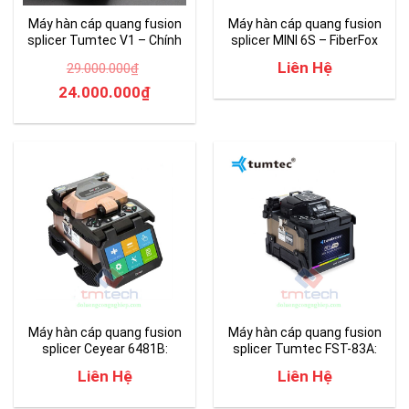
Máy hàn cáp quang fusion
Máy hàn cáp quang fusion
splicer Tumtec V1 – Chính
splicer MINI 6S – FiberFox
Hãng
Korean
Liên Hệ
29.000.000
₫
Original
Current
24.000.000
₫
price
price
was:
is:
29.000.000₫.
24.000.000₫.
Máy hàn cáp quang fusion
Máy hàn cáp quang fusion
splicer Ceyear 6481B:
splicer Tumtec FST-83A:
chuyên hàn mạng PON
thích hợp hệ thống mạng
Liên Hệ
Liên Hệ
FTTx, camera, building,…