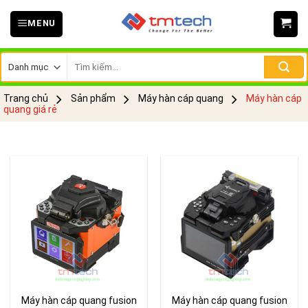
Skip
MENU
to
content
Tìm
kiếm:
Trang chủ
Sản phẩm
Máy hàn cáp quang
Máy hàn cáp
quang giá rẻ
Máy hàn cáp quang fusion
Máy hàn cáp quang fusion