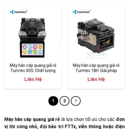
Máy hàn cáp quang giá rẻ
Máy hàn cáp quang giá rẻ
Tumtec 83S: Chất lượng
Tumtec 18H: Giải pháp
hàn nối tốt – độ ổn định cao
tuyệt vời cho hàn nối mạng
Liên Hệ
Liên Hệ
PON
1
2
Máy hàn cáp quang giá rẻ
là lựa chọn tối ưu cho các
đơn
vị thi công nhỏ, đội bảo trì FTTx, viễn thông hoặc điện