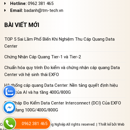
Hotline:
0962 381 465
Email:
badanh@tm-tech.vn
BÀI VIẾT MỚI
TOP 5 Sai Lầm Phổ Biến Khi Nghiệm Thu Cáp Quang Data
Center
Chứng Nhận Cáp Quang Tier-1 và Tier-2
Chuẩn hóa quy trình Đo kiểm và chứng nhận cáp quang Data
Center với hệ sinh thái EXFO
Hệ thống cáp quang Data Center: Nền tảng quyết định hiệu
năng của AI và hạ tầng 400G/800G
Giải Pháp Đo Kiểm Data Center Interconnect (DCI) Của EXFO
Cho Mạng 100G/400G/800G
0962 381 465
Copyright 2023 © Đo Lường Công Nghiệp All rights reserved. | Thiết kế bởi
Web
Bách Thắng