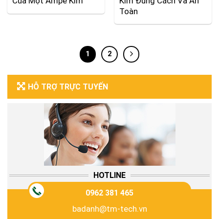
Của Một Ampe Kìm
Kìm Đúng Cách Và An
Toàn
1
2
HỖ TRỢ TRỰC TUYẾN
HOTLINE
0962 381 465
badanh@tm-tech.vn