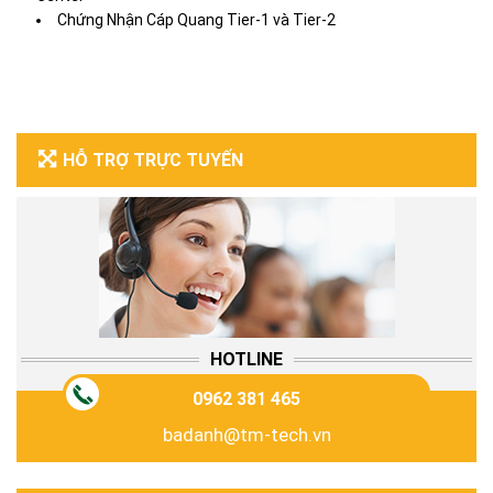
Chứng Nhận Cáp Quang Tier-1 và Tier-2
HỖ TRỢ TRỰC TUYẾN
HOTLINE
0962 381 465
badanh@tm-tech.vn