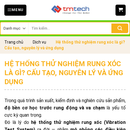
Skip
MENU
to
content
Tìm
kiếm:
Trang chủ
Dịch vụ
Hệ thống thử nghiệm rung xóc là gì?
Cấu tạo, nguyên lý và ứng dụng
HỆ THỐNG THỬ NGHIỆM RUNG XÓC
LÀ GÌ? CẤU TẠO, NGUYÊN LÝ VÀ ỨNG
DỤNG
Trong quá trình sản xuất, kiểm định và nghiên cứu sản phẩm,
độ bền cơ học trước rung động và va chạm
là yếu tố
cực kỳ quan trọng.
Đó là lý do
hệ thống thử nghiệm rung xóc (Vibration
Test System)
ra đời — nhằm
mô phỏng các điều kiện