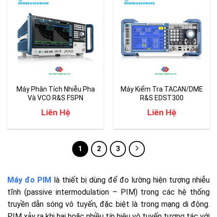
Máy Phân Tích Nhiễu Pha
Máy Kiểm Tra TACAN/DME
Và VCO R&S FSPN
R&S EDST300
Liên Hệ
Liên Hệ
1
2
3
Máy đo PIM
là thiết bị dùng để đo lường hiện tượng nhiễu
tĩnh (passive intermodulation – PIM) trong các hệ thống
truyền dẫn sóng vô tuyến, đặc biệt là trong mạng di động.
PIM xảy ra khi hai hoặc nhiều tín hiệu vô tuyến tương tác với