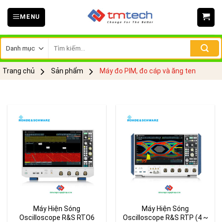
Skip
MENU
to
content
Tìm
kiếm:
Trang chủ
Sản phẩm
Máy đo PIM, đo cáp và ăng ten
Máy Hiện Sóng
Máy Hiện Sóng
Oscilloscope R&S RTO6
Oscilloscope R&S RTP (4 ~