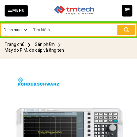
Skip
MENU
to
content
Tìm
kiếm:
Trang chủ
Sản phẩm
Máy đo PIM, đo cáp và ăng ten