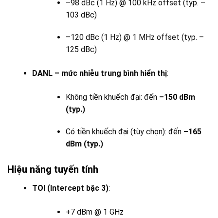
–98 dBc (1 Hz) @ 100 kHz offset (typ. –
103 dBc)
–120 dBc (1 Hz) @ 1 MHz offset (typ. –
125 dBc)
DANL – mức nhiễu trung bình hiển thị
:
Không tiền khuếch đại: đến
–150 dBm
(typ.)
Có tiền khuếch đại (tùy chọn): đến
–165
dBm (typ.)
Hiệu năng tuyến tính
TOI (Intercept bậc 3)
:
+7 dBm @ 1 GHz