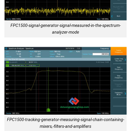
FPC1500-signal-generator-signal-measured-in-the-spectrum-
analyzer-mode
FPC1500-tracking-generator-measuring-signal-chain-containing-
mixers,-filters-and-amplifiers