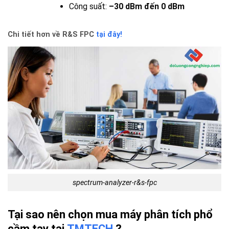
Công suất:
–30 dBm đến 0 dBm
Chi tiết hơn về R&S FPC
tại đây!
spectrum-analyzer-r&s-fpc
Tại sao nên chọn mua máy phân tích phổ
cầm tay tại
TMTECH
?