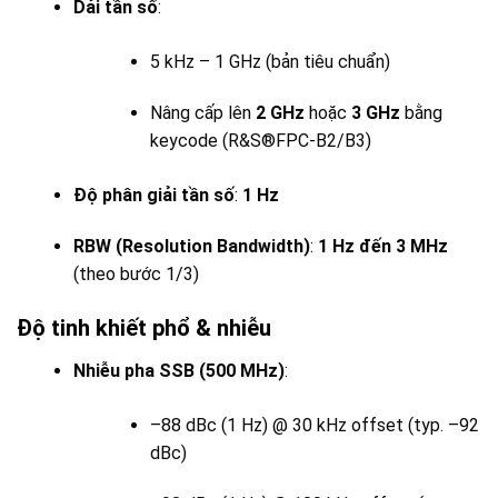
Dải tần số
:
5 kHz – 1 GHz (bản tiêu chuẩn)
Nâng cấp lên
2 GHz
hoặc
3 GHz
bằng
keycode (R&S®FPC-B2/B3)
Độ phân giải tần số
:
1 Hz
RBW (Resolution Bandwidth)
:
1 Hz đến 3 MHz
(theo bước 1/3)
Độ tinh khiết phổ & nhiễu
Nhiễu pha SSB (500 MHz)
:
–88 dBc (1 Hz) @ 30 kHz offset (typ. –92
dBc)