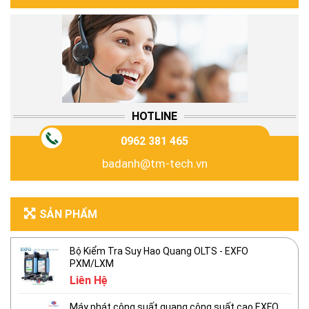
HOTLINE
0962 381 465
badanh@tm-tech.vn
SẢN PHẨM
Bộ Kiểm Tra Suy Hao Quang OLTS - EXFO
PXM/LXM
Liên Hệ
Máy phát công suất quang công suất cao EXFO