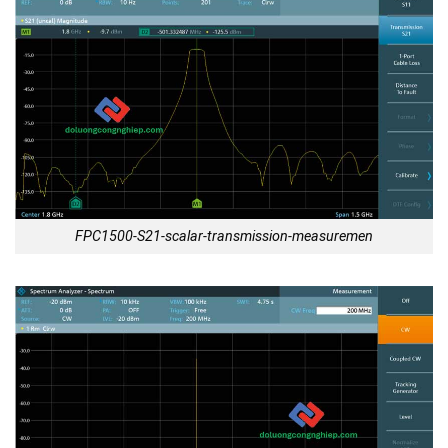
FPC1500-S21-scalar-transmission-measuremen