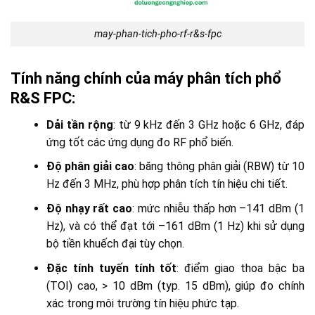
may-phan-tich-pho-rf-r&s-fpc
Tính năng chính của máy phân tích phổ
R&S FPC:
Dải tần rộng
: từ 9 kHz đến 3 GHz hoặc 6 GHz, đáp
ứng tốt các ứng dụng đo RF phổ biến.
Độ phân giải cao
: băng thông phân giải (RBW) từ 10
Hz đến 3 MHz, phù hợp phân tích tín hiệu chi tiết.
Độ nhạy rất cao
: mức nhiễu thấp hơn –141 dBm (1
Hz), và có thể đạt tới –161 dBm (1 Hz) khi sử dụng
bộ tiền khuếch đại tùy chọn.
Đặc tính tuyến tính tốt
: điểm giao thoa bậc ba
(TOI) cao, > 10 dBm (typ. 15 dBm), giúp đo chính
xác trong môi trường tín hiệu phức tạp.