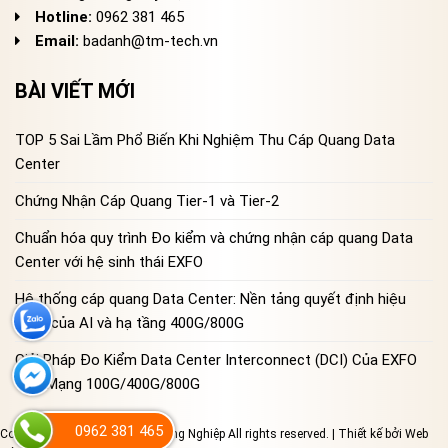
Hotline:
0962 381 465
Email:
badanh@tm-tech.vn
BÀI VIẾT MỚI
TOP 5 Sai Lầm Phổ Biến Khi Nghiệm Thu Cáp Quang Data
Center
Chứng Nhận Cáp Quang Tier-1 và Tier-2
Chuẩn hóa quy trình Đo kiểm và chứng nhận cáp quang Data
Center với hệ sinh thái EXFO
Hệ thống cáp quang Data Center: Nền tảng quyết định hiệu
năng của AI và hạ tầng 400G/800G
Giải Pháp Đo Kiểm Data Center Interconnect (DCI) Của EXFO
Cho Mạng 100G/400G/800G
0962 381 465
Copyright 2023 © Đo Lường Công Nghiệp All rights reserved. | Thiết kế bởi
Web