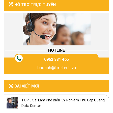
HỖ TRỢ TRỰC TUYẾN
HOTLINE
0962 381 465
badanh@tm-tech.vn
BÀI VIẾT MỚI
TOP 5 Sai Lầm Phổ Biến Khi Nghiệm Thu Cáp Quang
Data Center