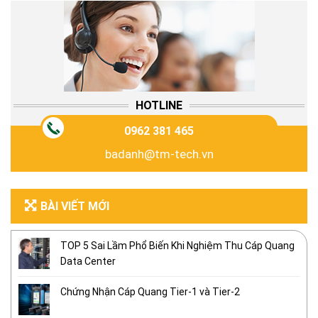
HOTLINE
0962 381 465
badanh@tm-tech.vn
BÀI VIẾT MỚI
TOP 5 Sai Lầm Phổ Biến Khi Nghiệm Thu Cáp Quang
Data Center
Chứng Nhận Cáp Quang Tier-1 và Tier-2