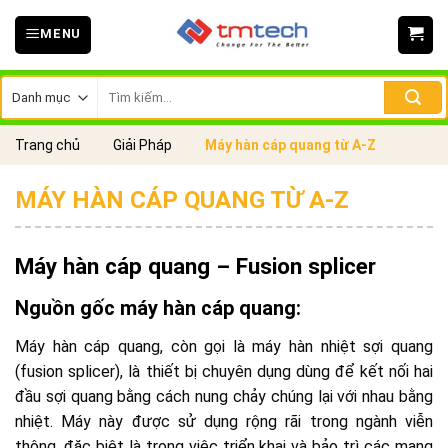
Skip
MENU
to
content
Tìm
kiếm:
Trang chủ
Giải Pháp
Máy hàn cáp quang từ A-Z
MÁY HÀN CÁP QUANG TỪ A-Z
Máy hàn cáp quang – Fusion splicer
Nguồn gốc máy hàn cáp quang:
Máy hàn cáp quang, còn gọi là máy hàn nhiệt sợi quang
(fusion splicer), là thiết bị chuyên dụng dùng để kết nối hai
đầu sợi quang bằng cách nung chảy chúng lại với nhau bằng
nhiệt. Máy này được sử dụng rộng rãi trong ngành viễn
thông, đặc biệt là trong việc triển khai và bảo trì các mạng