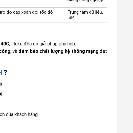
trợ đo cáp xoắn đôi tốc độ
Trung tâm dữ liệu,
ISP
/40G
, Fluke đều có giải pháp phù hợp.
 công
, và
đảm bảo chất lượng hệ thống mạng
đạt
H
?
ín
ơi
ách của khách hàng