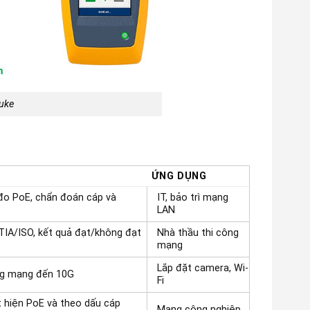
uke
ỨNG DỤNG
đo PoE, chẩn đoán cáp và
IT, bảo trì mạng
LAN
IA/ISO, kết quả đạt/không đạt
Nhà thầu thi công
mạng
Lắp đặt camera, Wi-
ổng mạng đến 10G
Fi
t hiện PoE và theo dấu cáp
Mạng công nghiệp