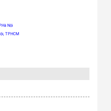
P.Hà Nội
ội, TP.HCM