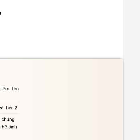
g
ghiệm Thu
à Tier-2
à chứng
 hệ sinh