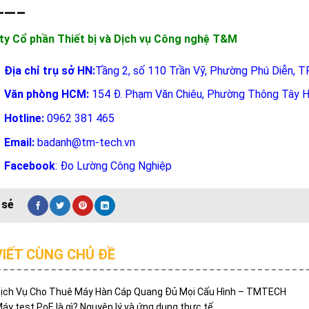
——–
ty Cổ phần Thiết bị và Dịch vụ Công nghệ T&M
Địa chỉ trụ sở HN:
Tầng 2, số 110 Trần Vỹ, Phường Phú Diễn, T
Văn phòng HCM:
154 Đ. Phạm Văn Chiêu, Phường Thông Tây H
Hotline:
0962 381 465
Email:
badanh@tm-tech.vn
Facebook
:
Đo Lường Công Nghiệp
VIẾT CÙNG CHỦ ĐỀ
ịch Vụ Cho Thuê Máy Hàn Cáp Quang Đủ Mọi Cấu Hình – TMTECH
áy test PoE là gì? Nguyên lý và ứng dụng thực tế