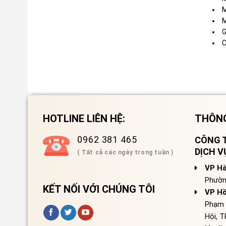
M
M
G
C
HOTLINE LIÊN HỆ:
THÔNG
0962 381 465
CÔNG T
DỊCH 
( Tất cả các ngày trong tuần )
VP Hà
Phườn
KẾT NỐI VỚI CHÚNG TÔI
VP Hồ
Phạm 
Hội, 