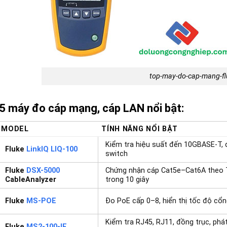
top-may-do-cap-mang-fl
5 máy đo cáp mạng, cáp LAN nổi bật:
MODEL
TÍNH NĂNG NỔI BẬT
Kiểm tra hiệu suất đến 10GBASE-T, 
Fluke
LinkIQ LIQ-100
switch
Fluke
DSX-5000
Chứng nhận cáp Cat5e–Cat6A theo T
CableAnalyzer
trong 10 giây
Fluke
MS-POE
Đo PoE cấp 0–8, hiển thị tốc độ c
Kiểm tra RJ45, RJ11, đồng trục, phá
Fluke
MS2-100-IE