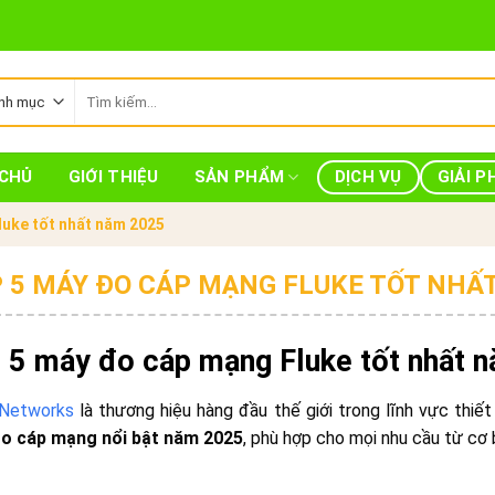
Tìm
kiếm:
CHỦ
GIỚI THIỆU
SẢN PHẨM
DỊCH VỤ
GIẢI P
luke tốt nhất năm 2025
 5 MÁY ĐO CÁP MẠNG FLUKE TỐT NHẤ
 5 máy đo cáp mạng Fluke tốt nhất 
 Networks
là thương hiệu hàng đầu thế giới trong lĩnh vực thiế
o cáp mạng nổi bật năm 2025
, phù hợp cho mọi nhu cầu từ cơ