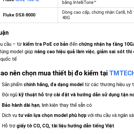
bằng IntelliTone™
Dòng cao cấp, chứng nhận Cat8, hỗ 
Fluke DSX-8000
40G
luận
hu cầu – từ
kiểm tra PoE cơ bản
đến
chứng nhận hạ tầng 10G
đúng model giúp
nâng cao hiệu quả làm việc
,
giảm sai sót thi
 quốc tế
sao nên chọn mua thiết bị đo kiểm tại
TMTEC
Sản phẩm
chính hãng, đa dạng model
từ các thương hiệu uy t
Đội ngũ
kỹ thuật hỗ trợ cài đặt và hướng dẫn sử dụng tận n
Bảo hành dài hạn
, linh kiện thay thế sẵn có
Dịch vụ
tư vấn lựa chọn model phù hợp
với nhu cầu và ngân s
Hỗ trợ
giấy tờ CO, CQ, tài liệu hướng dẫn tiếng Việt