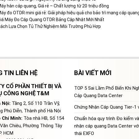
áy hàn cáp quang, Giá rẻ – Chất lượng từ 20 triệu đồng
áy đo OTDR mini giá rẻ: Giải pháp hiệu quả cho bảo trì mạng cáp quan
iá Máy Đo Cáp Quang OTDR Bảng Cập Nhật Mới Nhất
ách Lựa Chọn Tủ Thử Nghiệm Môi Trường Phù Hợp
 TIN LIÊN HỆ
BÀI VIẾT MỚI
Y CỔ PHẦN THIẾT BỊ VÀ
TOP 5 Sai Lầm Phổ Biến Khi N
VỤ CÔNG NGHỆ T&M
Cáp Quang Data Center
 Nội:
Tầng 2, Số 110 Trần Vỹ,
Chứng Nhận Cáp Quang Tier-1 v
g Phú Diễn, Thành phố Hà Nội
 Chí Minh:
Tòa nhà HB, Số 154
Chuẩn hóa quy trình Đo kiểm v
Văn Chiêu, Phường Thông Tây
nhận cáp quang Data Center với
TP. HCM
thái EXFO