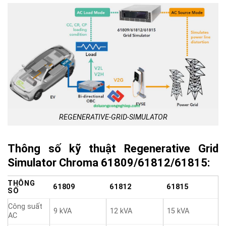
REGENERATIVE-GRID-SIMULATOR
Thông số kỹ thuật
Regenerative Grid
Simulator
Chroma 61809/61812/61815:
THÔNG
61809
61812
61815
SỐ
Công suất
9 kVA
12 kVA
15 kVA
AC