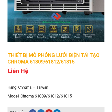
THIẾT BỊ MÔ PHỎNG LƯỚI ĐIỆN TÁI TẠO
CHROMA 61809/61812/61815
Liên Hệ
Hãng: Chroma – Taiwan
Model: Chroma 61809/61812/61815