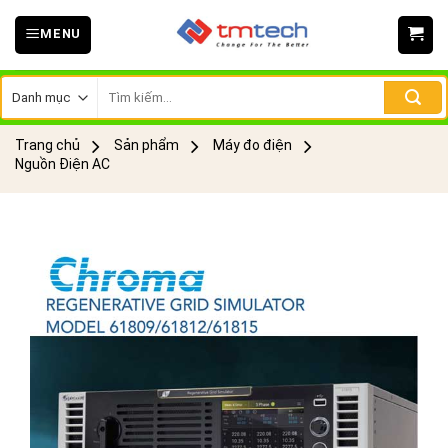
Skip
MENU
to
content
Tìm
kiếm:
Trang chủ
Sản phẩm
Máy đo điện
Nguồn Điện AC