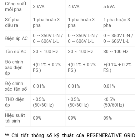
Công suất
3 kVA
4 kVA
5 kVA
mỗi pha
Số pha
1 pha hoặc 3
1 pha hoặc 3
1 pha hoặc 3
đầu ra
pha
pha
pha
0 ~ 350V L-N /
0 ~ 350V L-N /
0 ~ 350V L-N /
Điện áp AC
0 ~ 606V L-L
0 ~ 606V L-L
0 ~ 606V L-L
Tần số AC
30 ~ 100 Hz
30 ~ 100 Hz
30 ~ 100 Hz
Độ chính
±(0.1% + 0.2%
±(0.1% + 0.2%
±(0.1% + 0.2%
xác điện
F.S.)
F.S.)
F.S.)
áp
Độ chính
0.01%
0.01%
0.01%
xác tần số
THD điện
<0.5%
<0.5%
<0.5%
áp
(50/60Hz)
(50/60Hz)
(50/60Hz)
Hiệu suất
89%
89%
89%
tái sinh
** Chi tiết thông số kỹ thuật của REGENERATIVE GRID