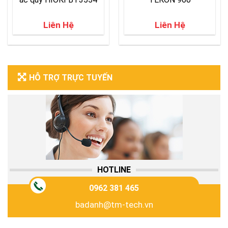
Liên Hệ
Liên Hệ
HỖ TRỢ TRỰC TUYẾN
HOTLINE
0962 381 465
badanh@tm-tech.vn