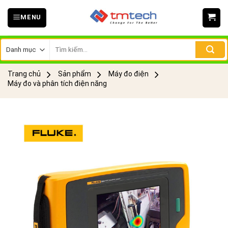
Skip
MENU
to
content
Tìm
kiếm:
Trang chủ
Sản phẩm
Máy đo điện
Máy đo và phân tích điện năng