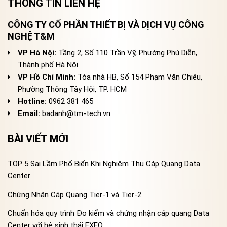
THÔNG TIN LIÊN HỆ
CÔNG TY CỔ PHẦN THIẾT BỊ VÀ DỊCH VỤ CÔNG
NGHỆ T&M
VP Hà Nội:
Tầng 2, Số 110 Trần Vỹ, Phường Phú Diễn,
Thành phố Hà Nội
VP Hồ Chí Minh:
Tòa nhà HB, Số 154 Phạm Văn Chiêu,
Phường Thông Tây Hội, TP. HCM
Hotline:
0962 381 465
Email:
badanh@tm-tech.vn
BÀI VIẾT MỚI
TOP 5 Sai Lầm Phổ Biến Khi Nghiệm Thu Cáp Quang Data
Center
Chứng Nhận Cáp Quang Tier-1 và Tier-2
Chuẩn hóa quy trình Đo kiểm và chứng nhận cáp quang Data
Center với hệ sinh thái EXFO