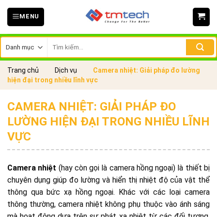
Skip
MENU
to
content
Tìm
kiếm:
Trang chủ
Dịch vụ
Camera nhiệt: Giải pháp đo lường
hiện đại trong nhiều lĩnh vực
CAMERA NHIỆT: GIẢI PHÁP ĐO
LƯỜNG HIỆN ĐẠI TRONG NHIỀU LĨNH
VỰC
Camera nhiệt
(hay còn gọi là camera hồng ngoại) là thiết bị
chuyên dụng giúp đo lường và hiển thị nhiệt độ của vật thể
thông qua bức xạ hồng ngoại. Khác với các loại camera
thông thường, camera nhiệt không phụ thuộc vào ánh sáng
mà hoạt động dựa trên sự phát xạ nhiệt từ các đối tượng,