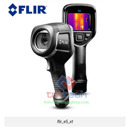
flir_e5_xt