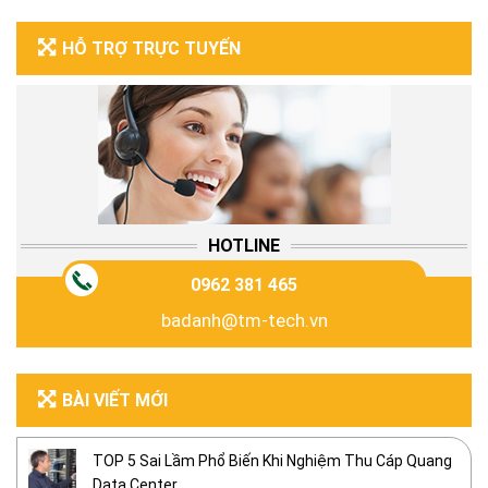
HỖ TRỢ TRỰC TUYẾN
HOTLINE
0962 381 465
badanh@tm-tech.vn
BÀI VIẾT MỚI
TOP 5 Sai Lầm Phổ Biến Khi Nghiệm Thu Cáp Quang
Data Center