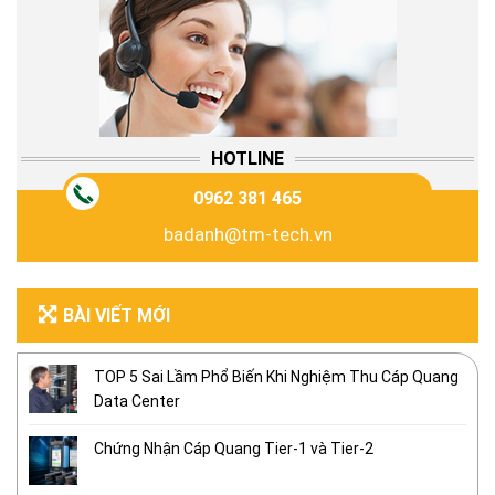
HOTLINE
0962 381 465
badanh@tm-tech.vn
BÀI VIẾT MỚI
TOP 5 Sai Lầm Phổ Biến Khi Nghiệm Thu Cáp Quang
Data Center
Chứng Nhận Cáp Quang Tier-1 và Tier-2