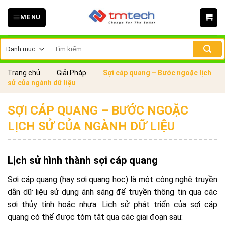
Skip
MENU
to
content
Tìm
kiếm:
Trang chủ
Giải Pháp
Sợi cáp quang – Bước ngoặc lịch
sử của ngành dữ liệu
SỢI CÁP QUANG – BƯỚC NGOẶC
LỊCH SỬ CỦA NGÀNH DỮ LIỆU
Lịch sử hình thành sợi cáp quang
Sợi cáp quang (hay sợi quang học) là một công nghệ truyền
dẫn dữ liệu sử dụng ánh sáng để truyền thông tin qua các
sợi thủy tinh hoặc nhựa. Lịch sử phát triển của sợi cáp
quang có thể được tóm tắt qua các giai đoạn sau: