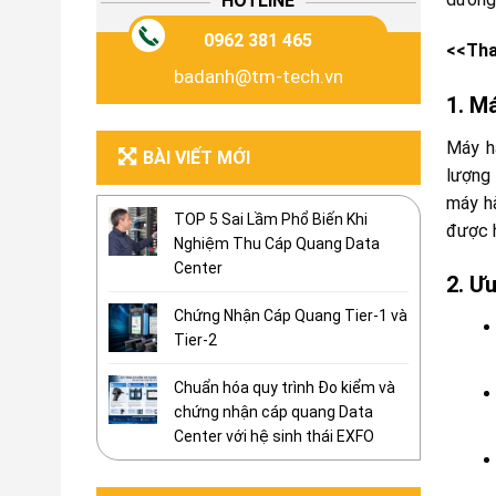
HOTLINE
0962 381 465
<<Th
badanh@tm-tech.vn
1. M
Máy h
BÀI VIẾT MỚI
lượng 
máy h
TOP 5 Sai Lầm Phổ Biến Khi
được h
Nghiệm Thu Cáp Quang Data
Center
2. Ư
Chứng Nhận Cáp Quang Tier-1 và
Tier-2
Chuẩn hóa quy trình Đo kiểm và
chứng nhận cáp quang Data
Center với hệ sinh thái EXFO