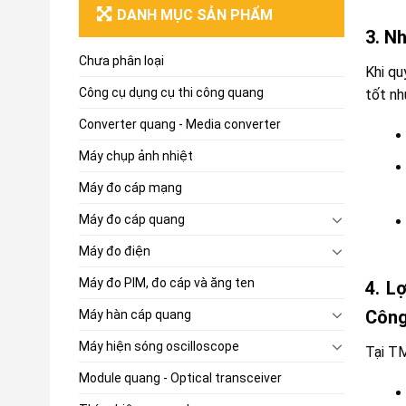
DANH MỤC SẢN PHẨM
3. N
Chưa phân loại
Khi q
Công cụ dụng cụ thi công quang
tốt nh
Converter quang - Media converter
Máy chụp ảnh nhiệt
Máy đo cáp mạng
Máy đo cáp quang
Máy đo điện
Máy đo PIM, đo cáp và ăng ten
4. L
Côn
Máy hàn cáp quang
Máy hiện sóng oscilloscope
Tại TM
Module quang - Optical transceiver