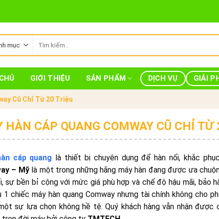
Tìm
kiếm:
CHỦ
GIỚI THIỆU
SẢN PHẨM
DỊCH VỤ
GIẢI P
ay Cũ Chỉ Từ 20 Triệu
 HÀN CÁP QUANG COMWAY CŨ CHỈ TỪ 
àn cáp quang
là thiết bị chuyên dụng để hàn nối, khắc ph
ay – Mỹ
là một trong những hãng máy hàn đang được ưa chuộn
i, sự bền bỉ cộng với mức giá phù hợp và chế độ hậu mãi, bả
u 1 chiếc máy hàn quang Comway nhưng tài chính không cho phé
một sự lựa chọn không hề tệ. Quý khách hàng vẫn nhận được ch
trọn đời máy bởi công ty
TMTECH
.