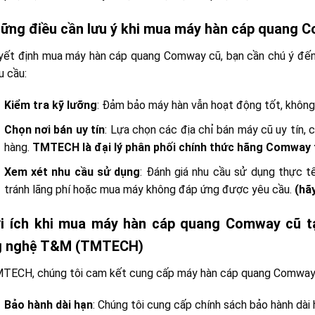
hững điều cần lưu ý khi mua máy hàn cáp quang 
uyết định mua máy hàn cáp quang Comway cũ, bạn cần chú ý đế
u cầu:
Kiểm tra kỹ lưỡng
: Đảm bảo máy hàn vẫn hoạt động tốt, không 
Chọn nơi bán uy tín
: Lựa chọn các địa chỉ bán máy cũ uy tín, 
hàng.
TMTECH là đại lý phân phối chính thức hãng Comway t
Xem xét nhu cầu sử dụng
: Đánh giá nhu cầu sử dụng thực t
tránh lãng phí hoặc mua máy không đáp ứng được yêu cầu.
(hã
ợi ích khi mua máy hàn cáp quang Comway cũ tạ
g nghệ T&M (TMTECH)
TECH, chúng tôi cam kết cung cấp máy hàn cáp quang Comway cũ
Bảo hành dài hạn
: Chúng tôi cung cấp chính sách bảo hành dài