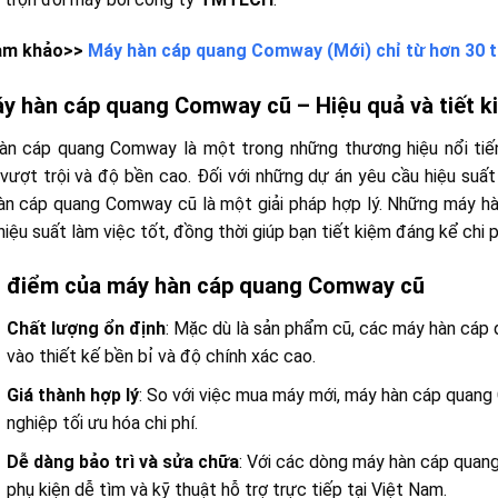
am khảo>>
Máy hàn cáp quang Comway (Mới) chỉ từ hơn 30 t
áy hàn cáp quang Comway cũ – Hiệu quả và tiết ki
àn cáp quang Comway là một trong những thương hiệu nổi tiến
vượt trội và độ bền cao. Đối với những dự án yêu cầu hiệu suất
àn cáp quang Comway cũ là một giải pháp hợp lý. Những máy 
iệu suất làm việc tốt, đồng thời giúp bạn tiết kiệm đáng kể chi p
u điểm của máy hàn cáp quang Comway cũ
Chất lượng ổn định
: Mặc dù là sản phẩm cũ, các máy hàn cáp 
vào thiết kế bền bỉ và độ chính xác cao.
Giá thành hợp lý
: So với việc mua máy mới, máy hàn cáp quang
nghiệp tối ưu hóa chi phí.
Dễ dàng bảo trì và sửa chữa
: Với các dòng máy hàn cáp quang
phụ kiện dễ tìm và kỹ thuật hỗ trợ trực tiếp tại Việt Nam.