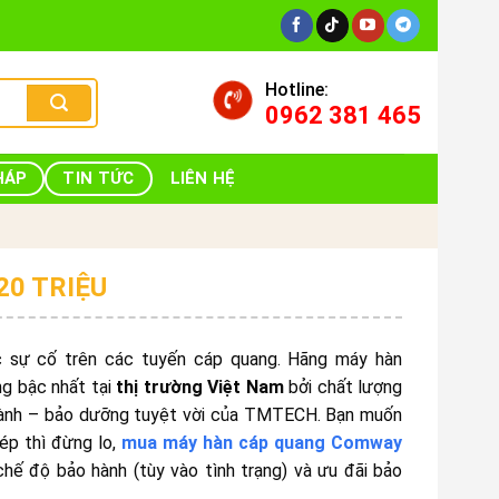
Hotline:
0962 381 465
HÁP
TIN TỨC
LIÊN HỆ
20 TRIỆU
ục sự cố trên các tuyến cáp quang. Hãng máy hàn
g bậc nhất tại
thị trường Việt Nam
bởi chất lượng
o hành – bảo dưỡng tuyệt vời của TMTECH. Bạn muốn
p thì đừng lo,
mua máy hàn cáp quang Comway
ế độ bảo hành (tùy vào tình trạng) và ưu đãi bảo