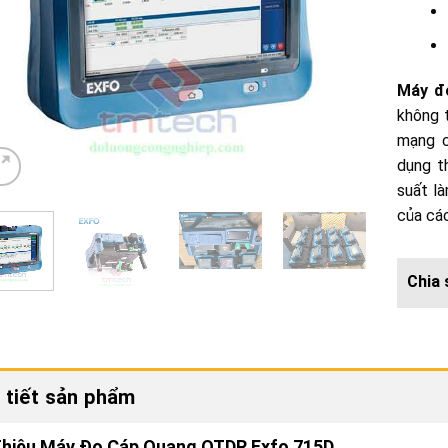
Máy đ
không t
mạng c
dụng t
suất l
của cá
 tiết sản phẩm
 Thiệu Máy Đo Cáp Quang OTDR Exfo 715D