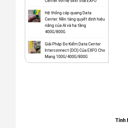
Center với hệ sinh thái EXFO
Hệ thống cáp quang Data
Center: Nền tảng quyết định hiệu
năng của AI và hạ tầng
400G/800G
Giải Pháp Đo Kiểm Data Center
Interconnect (DCI) Của EXFO Cho
Mạng 100G/400G/800G
Tính