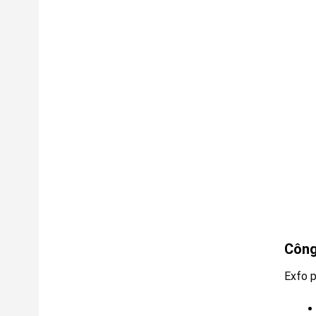
Công
Exfo p