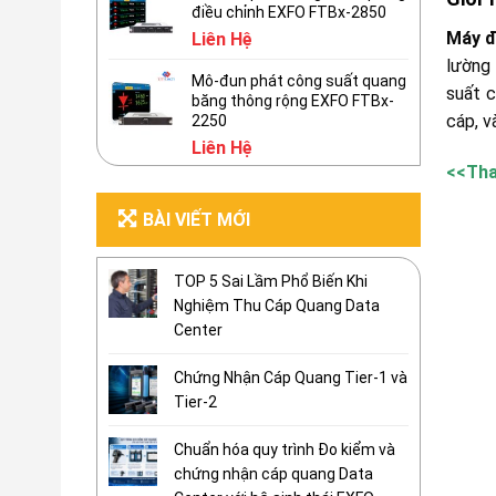
điều chỉnh EXFO FTBx-2850
Máy đ
Liên Hệ
lường 
Mô-đun phát công suất quang
suất 
băng thông rộng EXFO FTBx-
cáp, v
2250
Liên Hệ
<<Th
BÀI VIẾT MỚI
TOP 5 Sai Lầm Phổ Biến Khi
Nghiệm Thu Cáp Quang Data
Center
Chứng Nhận Cáp Quang Tier-1 và
Tier-2
Chuẩn hóa quy trình Đo kiểm và
chứng nhận cáp quang Data