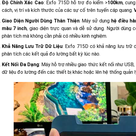
Độ Chính Xác Cao
: Exfo 715D hỗ trợ đo kiểm >
100km
, cun
cách, vị trí và kích thước của các sự cố trên tuyến cáp quang.
Giao Diện Người Dùng Thân Thiện
: Máy sử dụng
hệ điều h
màu 7 inch
, giao diện trực quan và dễ sử dụng. Người dùng 
phân tích mà không cần phải có nhiều kinh nghiệm.
Khả Năng Lưu Trữ Dữ Liệu
: Exfo 715D có khả năng lưu trữ d
phân tích các kết quả đo lường bất kỳ lúc nào.
Kết Nối Đa Dạng
: Máy hỗ trợ nhiều giao thức kết nối như USB, 
dữ liệu đo lường đến các thiết bị khác hoặc lên hệ thống quản l