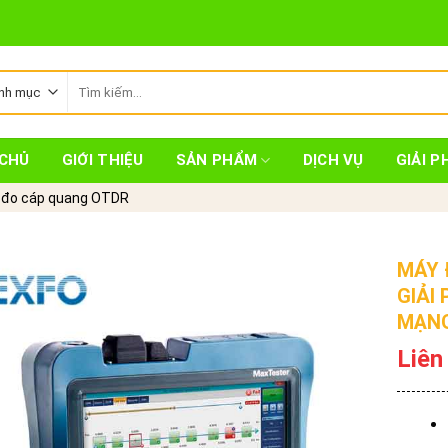
Tìm
kiếm:
CHỦ
GIỚI THIỆU
SẢN PHẨM
DỊCH VỤ
GIẢI P
 đo cáp quang OTDR
MÁY 
GIẢI
MẠNG
Liên