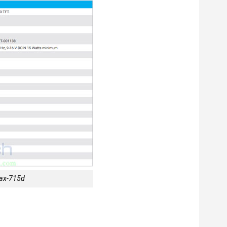
max-715d