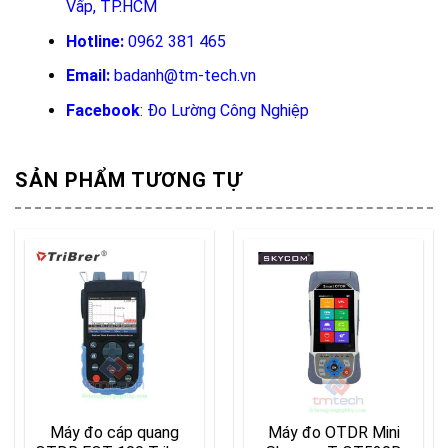
Vấp, TP.HCM
Hotline:
0962 381 465
Email:
badanh@tm-tech.vn
Facebook
:
Đo Lường Công Nghiệp
SẢN PHẨM TƯƠNG TỰ
Máy đo cáp quang
Máy đo OTDR Mini