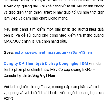
hệ thống mạng FTTx/MDU đến các mạng metro và các
tuyến cáp quang dài. Với khả năng xử lý dữ liệu nhanh chóng
và giao diện thân thiện, thiết bị này giúp tối ưu hóa thời gian
làm việc và đảm bảo chất lượng mạng.
Nếu bạn đang tìm kiếm một giải pháp đo lường hiệu quả,
bền bỉ và dễ sử dụng cho công việc kiểm tra mạng quang,
MAX730C chính là lựa chọn hàng đầu.
Spec:
exfo_spec-sheet_maxtester-730c_v13_en
Công ty CP Thiết bị và Dịch vụ Công nghệ T&M
vinh dự
là nhà phân phối chính thức Máy đo cáp quang EXFO –
Canada tại thị trường
Việt Nam
.
Với kinh nghiệm trong lĩnh vực cung cấp sản phẩm và dịch
vụ quang và vị trí số 1 thiết bị đo kiểm ngành quang học của
EXFO.