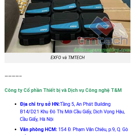
EXFO và TMTECH
————–
Công ty Cổ phần Thiết bị và Dịch vụ Công nghệ T&M
Địa chỉ trụ sở HN:
Tầng 5, An Phát Building
B14/D21 Khu Đô Thị Mới Cầu Giấy, Dịch Vọng Hậu,
Cầu Giấy, Hà Nội
Văn phòng HCM:
154 Đ. Phạm Văn Chiêu, p.9, Q. Gò