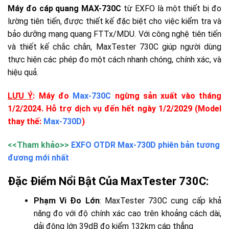
Máy đo cáp quang MAX-730C
từ EXFO là một thiết bị đo
lường tiên tiến, được thiết kế đặc biệt cho việc kiểm tra và
bảo dưỡng mạng quang FTTx/MDU. Với công nghệ tiên tiến
và thiết kế chắc chắn, MaxTester 730C giúp người dùng
thực hiện các phép đo một cách nhanh chóng, chính xác, và
hiệu quả.
LƯU Ý
: Máy đo
Max-730C
ngừng sản xuất vào tháng
1/2/2024. Hỗ trợ dịch vụ đến hết ngày 1/2/2029 (Model
thay thế:
Max-730D
)
<<Tham khảo>>
EXFO OTDR Max-730D phiên bản tương
đương mới nhất
Đặc Điểm Nổi Bật Của MaxTester 730C:
Phạm Vi Đo Lớn
: MaxTester 730C cung cấp khả
năng đo với độ chính xác cao trên khoảng cách dài,
dải động lớn 39dB đo kiểm 132km cáp thẳng