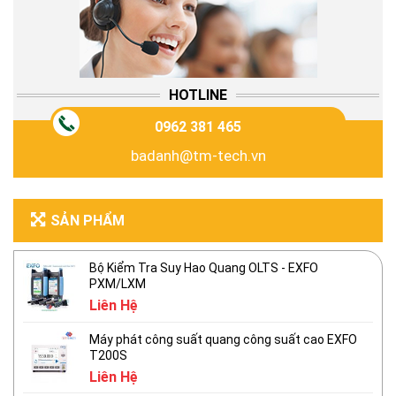
HOTLINE
0962 381 465
badanh@tm-tech.vn
SẢN PHẨM
Bộ Kiểm Tra Suy Hao Quang OLTS - EXFO
PXM/LXM
Liên Hệ
Máy phát công suất quang công suất cao EXFO
T200S
Liên Hệ