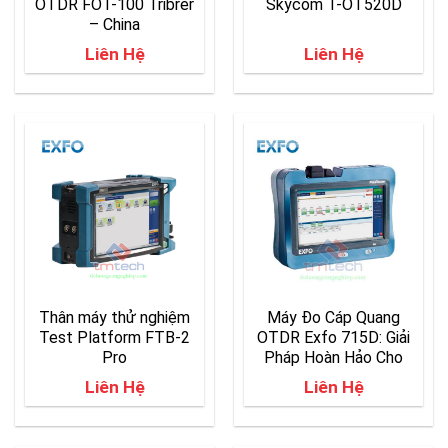
OTDR FOT-100 Tribrer
Skycom T-OT520D
– China
Liên Hệ
Liên Hệ
Thân máy thử nghiệm
Máy Đo Cáp Quang
Test Platform FTB-2
OTDR Exfo 715D: Giải
Pro
Pháp Hoàn Hảo Cho
Kiểm Tra Mạng Cáp
Liên Hệ
Liên Hệ
Quang Last-mile