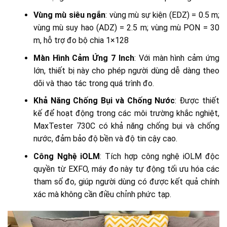
Vùng mù siêu ngắn
: vùng mù sự kiện (EDZ) = 0.5 m;
vùng mù suy hao (ADZ) = 2.5 m; vùng mù PON = 30
m, hỗ trợ đo bộ chia 1×128
Màn Hình Cảm Ứng 7 Inch
: Với màn hình cảm ứng
lớn, thiết bị này cho phép người dùng dễ dàng theo
dõi và thao tác trong quá trình đo.
Khả Năng Chống Bụi và Chống Nước
: Được thiết
kế để hoạt động trong các môi trường khắc nghiệt,
MaxTester 730C có khả năng chống bụi và chống
nước, đảm bảo độ bền và độ tin cậy cao.
Công Nghệ iOLM
: Tích hợp công nghệ iOLM độc
quyền từ EXFO, máy đo này tự động tối ưu hóa các
tham số đo, giúp người dùng có được kết quả chính
xác mà không cần điều chỉnh phức tạp.