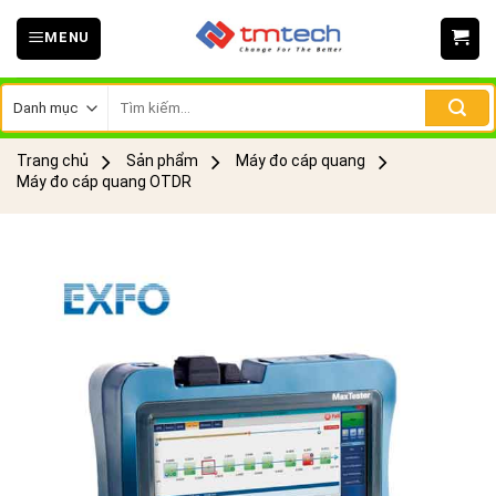
Skip
MENU
to
content
Tìm
kiếm:
Trang chủ
Sản phẩm
Máy đo cáp quang
Máy đo cáp quang OTDR