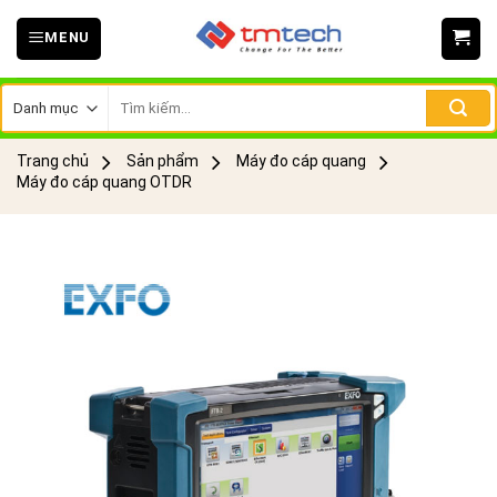
Skip
MENU
to
content
Tìm
kiếm:
Trang chủ
Sản phẩm
Máy đo cáp quang
Máy đo cáp quang OTDR