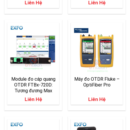
Liên Hệ
Liên Hệ
Quang Last-mile
Module đo cáp quang
Máy đo OTDR Fluke –
OTDR FTBx-720D:
OptiFiber Pro
Tương đương Max
720D
Liên Hệ
Liên Hệ