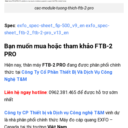
cac-module-tuong-thich-ftb-2-pro
Spec
:
exfo_spec-sheet_fip-500_v9_en
exfo_spec-
sheet_ftb-2_ftb-2-pro_v13_en
Bạn muốn mua hoặc tham khảo FTB-2
PRO
Hiện nay, thân máy
FTB-2 PRO
đang được phân phối chính
thức tại
Công Ty Cổ Phần Thiết Bị Và Dịch Vụ Công
Nghệ T&M
Liên hệ ngay hotline
:
0962.381.465 để được hỗ trợ sớm
nhất
Công ty CP Thiết bị và Dịch vụ Công nghệ T&M
vinh dự
là nhà phân phối chính thức Máy đo cáp quang EXFO –
Canada tại thị trường
Việt Nam
.