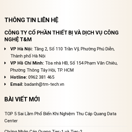
THÔNG TIN LIÊN HỆ
CÔNG TY CỔ PHẦN THIẾT BỊ VÀ DỊCH VỤ CÔNG
NGHỆ T&M
VP Hà Nội:
Tầng 2, Số 110 Trần Vỹ, Phường Phú Diễn,
Thành phố Hà Nội
VP Hồ Chí Minh:
Tòa nhà HB, Số 154 Phạm Văn Chiêu,
Phường Thông Tây Hội, TP. HCM
Hotline:
0962 381 465
Email:
badanh@tm-tech.vn
BÀI VIẾT MỚI
TOP 5 Sai Lầm Phổ Biến Khi Nghiệm Thu Cáp Quang Data
Center
Chứng Nhận Cáp Quang Tier-1 và Tier-2