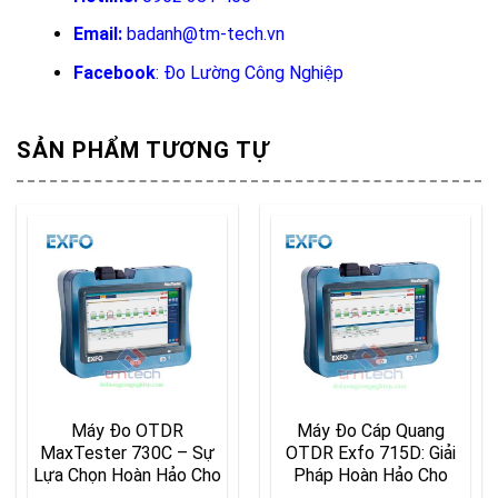
Email:
badanh@tm-tech.vn
Facebook
:
Đo Lường Công Nghiệp
SẢN PHẨM TƯƠNG TỰ
Máy Đo OTDR
Máy Đo Cáp Quang
MaxTester 730C – Sự
OTDR Exfo 715D: Giải
Lựa Chọn Hoàn Hảo Cho
Pháp Hoàn Hảo Cho
Đo Lường Mạng Quang
Kiểm Tra Mạng Cáp