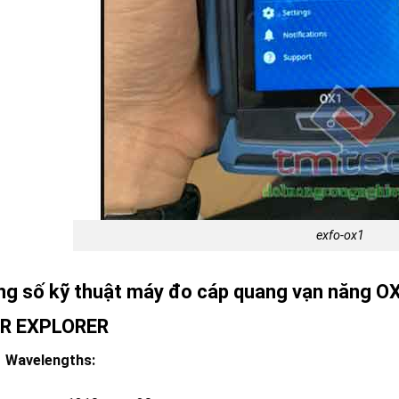
exfo-ox1
g số kỹ thuật máy đo cáp quang vạn năng OX
ER EXPLORER
Wavelengths: