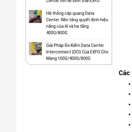
Center với hệ sinh thái EXFO
Hệ thống cáp quang Data
Center: Nền tảng quyết định hiệu
năng của AI và hạ tầng
400G/800G
Giải Pháp Đo Kiểm Data Center
Interconnect (DCI) Của EXFO Cho
Mạng 100G/400G/800G
Các 