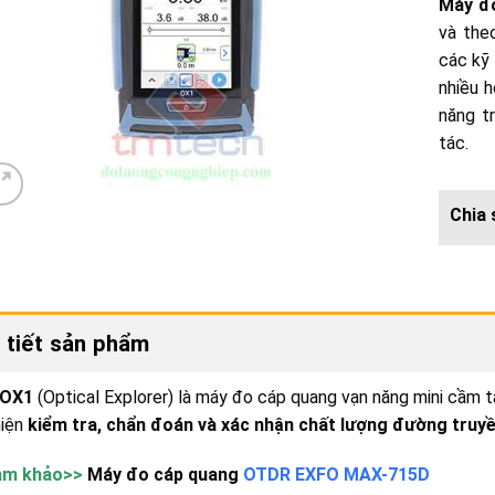
Máy đ
và the
các kỹ
nhiều h
năng t
tác.
 tiết sản phẩm
 OX1
(Optical Explorer) là máy đo cáp quang vạn năng mini cầm t
hiện
kiểm tra, chẩn đoán và xác nhận chất lượng đường truy
am khảo>>
Máy đo cáp quang
OTDR EXFO MAX-715D