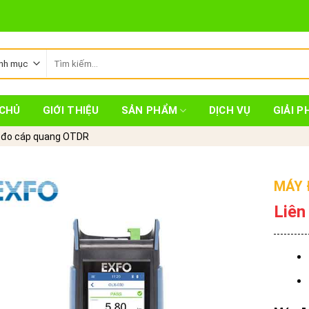
Tìm
kiếm:
CHỦ
GIỚI THIỆU
SẢN PHẨM
DỊCH VỤ
GIẢI P
 đo cáp quang OTDR
MÁY 
Liên