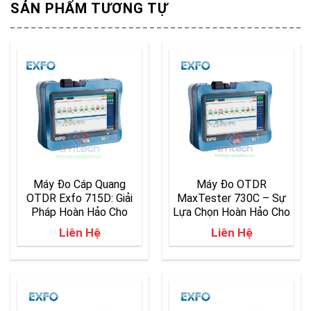
SẢN PHẨM TƯƠNG TỰ
Máy Đo Cáp Quang
Máy Đo OTDR
OTDR Exfo 715D: Giải
MaxTester 730C – Sự
Pháp Hoàn Hảo Cho
Lựa Chọn Hoàn Hảo Cho
Kiểm Tra Mạng Cáp
Đo Lường Mạng Quang
Liên Hệ
Liên Hệ
Quang Last-mile