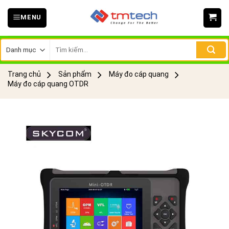
Skip
MENU
to
content
Tìm
kiếm:
Trang chủ
Sản phẩm
Máy đo cáp quang
Máy đo cáp quang OTDR