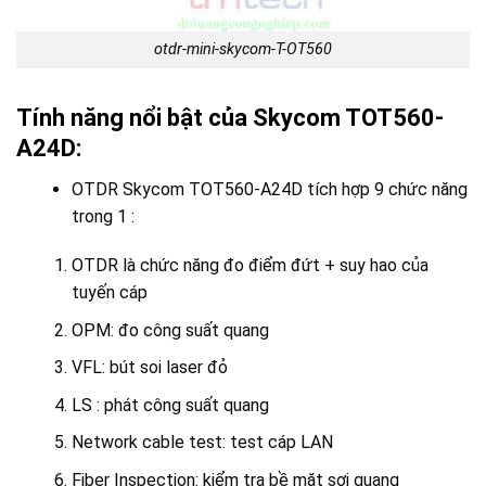
otdr-mini-skycom-T-OT560
Tính năng nổi bật của Skycom TOT560-
A24D:
OTDR Skycom TOT560-A24D tích hợp 9 chức năng
trong 1 :
OTDR là chức năng đo điểm đứt + suy hao của
tuyến cáp
OPM: đo công suất quang
VFL: bút soi laser đỏ
LS : phát công suất quang
Network cable test: test cáp LAN
Fiber Inspection: kiểm tra bề mặt sợi quang