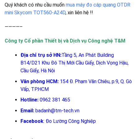
Quý khách có nhu cầu muốn
mua máy đo cáp quang OTDR
mini Skycom TOT560-A24D
, xin liên hệ !!
————–
Công ty Cổ phần Thiết bị và Dịch vụ Công nghệ T&M
Địa chỉ trụ sở HN:
Tầng 5, An Phát Building
B14/D21 Khu Đô Thị Mới Cầu Giấy, Dịch Vọng Hậu,
Cầu Giấy, Hà Nội
Văn phòng HCM:
154 Đ. Phạm Văn Chiêu, p.9, Q. Gò
Vấp, TP.HCM
Hotline:
0962 381 465
Email:
badanh@tm-tech.vn
Facebook
:
Đo Lường Công Nghiệp