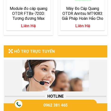
Module đo cáp quang
Máy Đo Cáp Quang
OTDR FTBx-720D:
OTDR Anritsu MT9083:
Tương đương Max
Giải Pháp Hoàn Hảo Cho
720D
Đo Lường Và Kiểm Tra
Liên Hệ
Liên Hệ
Mạng Cáp Quang
HỖ TRỢ TRỰC TUYẾN
HOTLINE
0962 381 465