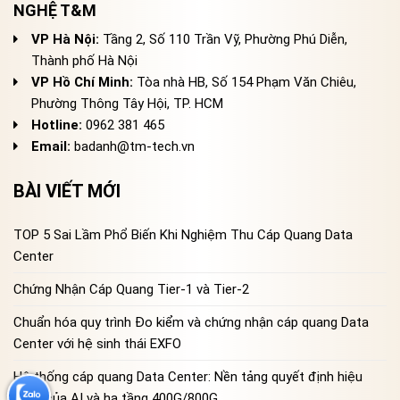
NGHỆ T&M
VP Hà Nội:
Tầng 2, Số 110 Trần Vỹ, Phường Phú Diễn,
Thành phố Hà Nội
VP Hồ Chí Minh:
Tòa nhà HB, Số 154 Phạm Văn Chiêu,
Phường Thông Tây Hội, TP. HCM
Hotline:
0962 381 465
Email:
badanh@tm-tech.vn
BÀI VIẾT MỚI
TOP 5 Sai Lầm Phổ Biến Khi Nghiệm Thu Cáp Quang Data
Center
Chứng Nhận Cáp Quang Tier-1 và Tier-2
Chuẩn hóa quy trình Đo kiểm và chứng nhận cáp quang Data
Center với hệ sinh thái EXFO
Hệ thống cáp quang Data Center: Nền tảng quyết định hiệu
năng của AI và hạ tầng 400G/800G