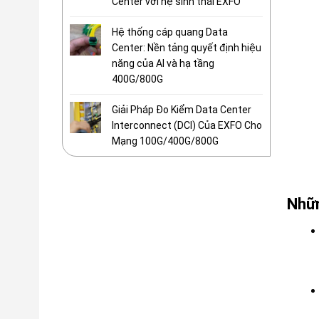
Center với hệ sinh thái EXFO
Hệ thống cáp quang Data
Center: Nền tảng quyết định hiệu
năng của AI và hạ tầng
400G/800G
Giải Pháp Đo Kiểm Data Center
Interconnect (DCI) Của EXFO Cho
Mạng 100G/400G/800G
Nhữn