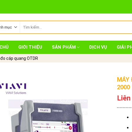
Tìm
kiếm:
CHỦ
GIỚI THIỆU
SẢN PHẨM
DỊCH VỤ
GIẢI P
 đo cáp quang OTDR
MÁY 
2000
Liên