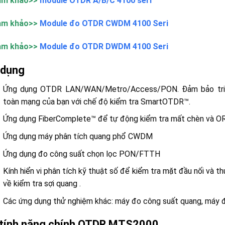
am khảo>>
module OTDR A/B/C 4100 seri
am khảo>>
Module đo OTDR CWDM 4100 Seri
am khảo>>
Module đo OTDR DWDM 4100 Seri
 dụng
Ứng dụng OTDR LAN/WAN/Metro/Access/PON. Đảm bảo triển
toàn mạng của bạn với chế độ kiểm tra SmartOTDR™.
Ứng dụng FiberComplete™ để tự động kiểm tra mất chèn và ORL
Ứng dụng máy phân tích quang phổ CWDM
Ứng dụng đo công suất chọn lọc PON/FTTH
Kính hiển vi phân tích kỹ thuật số để kiểm tra mặt đầu nối và 
về kiểm tra sợi quang .
Các ứng dụng thử nghiệm khác: máy đo công suất quang, máy đị
 tính năng chính OTDR MTS2000