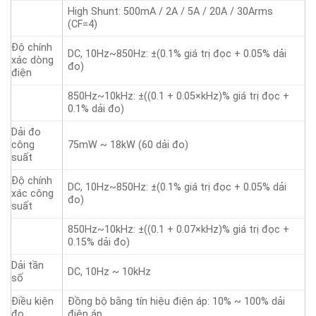
High Shunt: 500mA / 2A / 5A / 20A / 30Arms
(CF=4)
Độ chính
DC, 10Hz~850Hz: ±(0.1% giá trị đọc + 0.05% dải
xác dòng
đo)
điện
850Hz~10kHz: ±((0.1 + 0.05×kHz)% giá trị đọc +
0.1% dải đo)
Dải đo
công
75mW ~ 18kW (60 dải đo)
suất
Độ chính
DC, 10Hz~850Hz: ±(0.1% giá trị đọc + 0.05% dải
xác công
đo)
suất
850Hz~10kHz: ±((0.1 + 0.07×kHz)% giá trị đọc +
0.15% dải đo)
Dải tần
DC, 10Hz ~ 10kHz
số
Điều kiện
Đồng bộ bằng tín hiệu điện áp: 10% ~ 100% dải
đo
điện áp