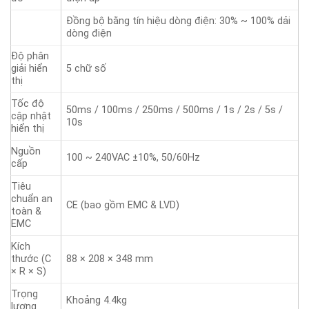
Đồng bộ bằng tín hiệu dòng điện: 30% ~ 100% dải
dòng điện
Độ phân
giải hiển
5 chữ số
thị
Tốc độ
50ms / 100ms / 250ms / 500ms / 1s / 2s / 5s /
cập nhật
10s
hiển thị
Nguồn
100 ~ 240VAC ±10%, 50/60Hz
cấp
Tiêu
chuẩn an
CE (bao gồm EMC & LVD)
toàn &
EMC
Kích
thước (C
88 × 208 × 348 mm
× R × S)
Trọng
Khoảng 4.4kg
lượng