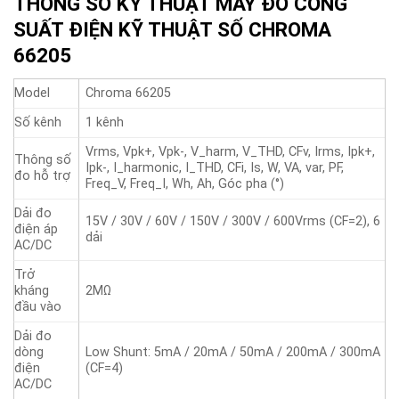
THÔNG SỐ KỸ THUẬT MÁY ĐO CÔNG
SUẤT ĐIỆN KỸ THUẬT SỐ CHROMA
66205
Model
Chroma 66205
Số kênh
1 kênh
Vrms, Vpk+, Vpk-, V_harm, V_THD, CFv, Irms, Ipk+,
Thông số
Ipk-, I_harmonic, I_THD, CFi, Is, W, VA, var, PF,
đo hỗ trợ
Freq_V, Freq_I, Wh, Ah, Góc pha (°)
Dải đo
15V / 30V / 60V / 150V / 300V / 600Vrms (CF=2), 6
điện áp
dải
AC/DC
Trở
kháng
2MΩ
đầu vào
Dải đo
dòng
Low Shunt: 5mA / 20mA / 50mA / 200mA / 300mA
điện
(CF=4)
AC/DC