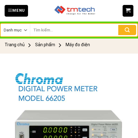
Skip
MENU
to
content
Tìm
kiếm:
Trang chủ
Sản phẩm
Máy đo điện