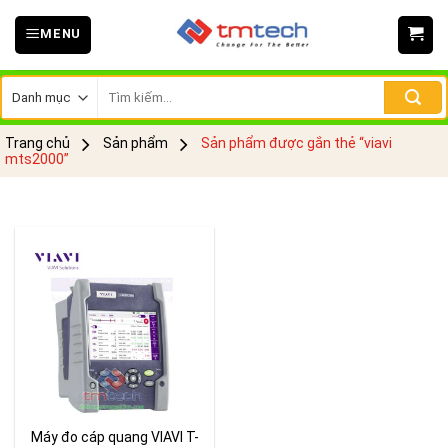
Skip
MENU
to
content
Tìm
kiếm:
Trang chủ
Sản phẩm
Sản phẩm được gắn thẻ “viavi
mts2000”
Máy đo cáp quang VIAVI T-