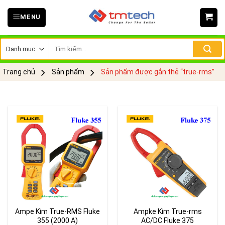
Skip
MENU
to
content
Tìm
kiếm:
Trang chủ
Sản phẩm
Sản phẩm được gắn thẻ “true-rms”
Ampe Kìm True-RMS Fluke
Ampke Kìm True-rms
355 (2000 A)
AC/DC Fluke 375