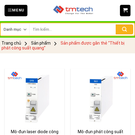
Skip
MENU
to
content
Tìm
kiếm:
Trang chủ
Sản phẩm
Sản phẩm được gắn thẻ “Thiết bị
phát công suất quang”
Mô-đun laser diode công
Mô-đun phát công suất