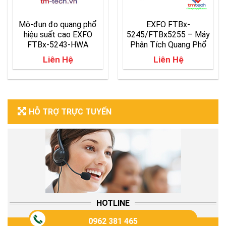
Mô-đun đo quang phổ
EXFO FTBx-
hiệu suất cao EXFO
5245/FTBx5255 – Máy
FTBx-5243-HWA
Phân Tích Quang Phổ
OSA
Liên Hệ
Liên Hệ
HỖ TRỢ TRỰC TUYẾN
HOTLINE
0962 381 465