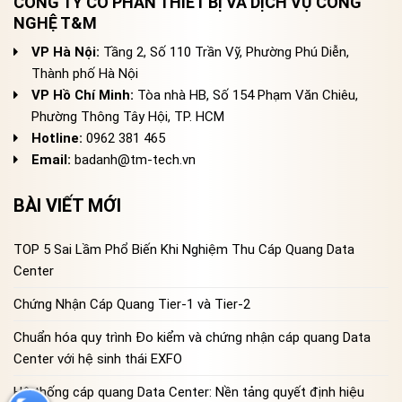
CÔNG TY CỔ PHẦN THIẾT BỊ VÀ DỊCH VỤ CÔNG
NGHỆ T&M
VP Hà Nội:
Tầng 2, Số 110 Trần Vỹ, Phường Phú Diễn,
Thành phố Hà Nội
VP Hồ Chí Minh:
Tòa nhà HB, Số 154 Phạm Văn Chiêu,
Phường Thông Tây Hội, TP. HCM
Hotline:
0962 381 465
Email:
badanh@tm-tech.vn
BÀI VIẾT MỚI
TOP 5 Sai Lầm Phổ Biến Khi Nghiệm Thu Cáp Quang Data
Center
Chứng Nhận Cáp Quang Tier-1 và Tier-2
Chuẩn hóa quy trình Đo kiểm và chứng nhận cáp quang Data
Center với hệ sinh thái EXFO
Hệ thống cáp quang Data Center: Nền tảng quyết định hiệu