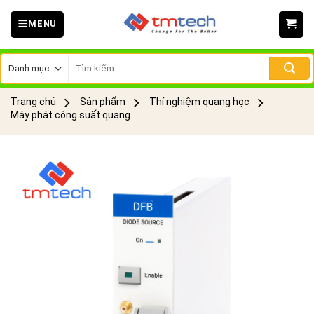
Skip
MENU
to
content
Tìm
kiếm:
Trang chủ
Sản phẩm
Thí nghiệm quang học
Máy phát công suất quang