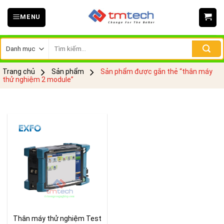
Skip
MENU
to
content
Tìm
kiếm:
Trang chủ
Sản phẩm
Sản phẩm được gắn thẻ “thân máy
thử nghiệm 2 module”
Thân máy thử nghiệm Test