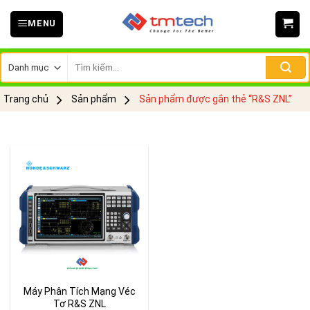
Skip
MENU
to
content
Tìm
kiếm:
Trang chủ
Sản phẩm
Sản phẩm được gắn thẻ “R&S ZNL”
Máy Phân Tích Mạng Véc
Tơ R&S ZNL