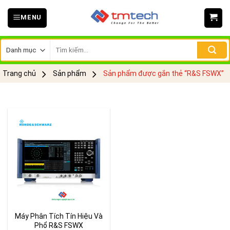
Skip
MENU
to
content
Tìm
kiếm:
Trang chủ
Sản phẩm
Sản phẩm được gắn thẻ “R&S FSWX”
Máy Phân Tích Tín Hiệu Và
Phổ R&S FSWX