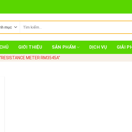
Tìm
kiếm:
CHỦ
GIỚI THIỆU
SẢN PHẨM
DỊCH VỤ
GIẢI P
 “RESISTANCE METER RM3545A”