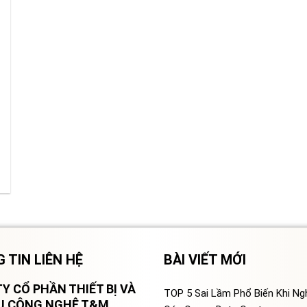
 TIN LIÊN HỆ
BÀI VIẾT MỚI
Y CỔ PHẦN THIẾT BỊ VÀ
TOP 5 Sai Lầm Phổ Biến Khi N
VỤ CÔNG NGHỆ T&M