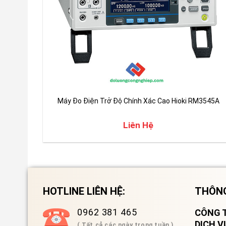
Máy Đo Điện Trở Độ Chính Xác Cao Hioki RM3545A
Liên Hệ
HOTLINE LIÊN HỆ:
THÔNG
0962 381 465
CÔNG T
DỊCH 
( Tất cả các ngày trong tuần )