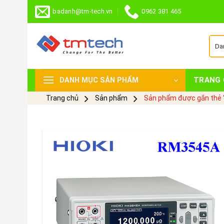
Skip
badanh@tm-tech.vn
0962 381 465
to
content
TRANG 
DANH MỤC SẢN PHẨM
Trang chủ
Sản phẩm
Sản phẩm được gắn thẻ