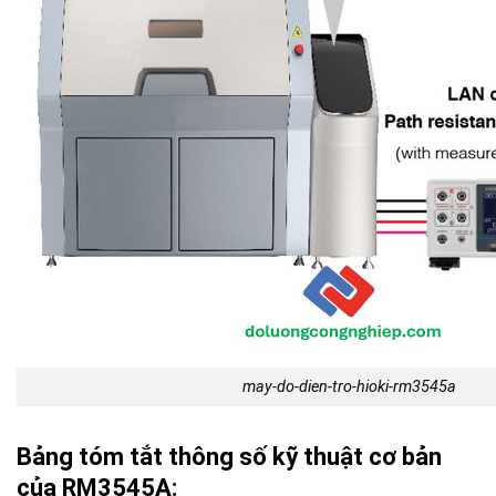
may-do-dien-tro-hioki-rm3545a
Bảng tóm tắt thông số kỹ thuật cơ bản
của RM3545A: