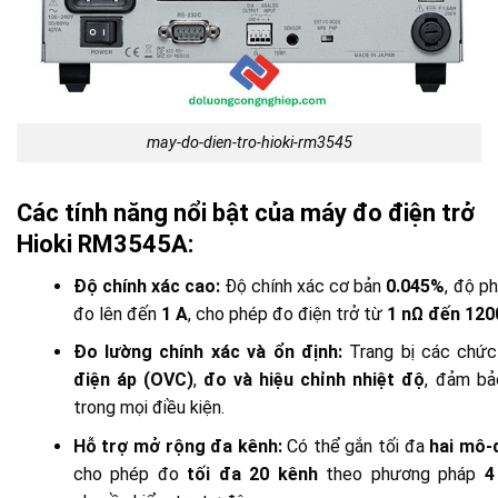
may-do-dien-tro-hioki-rm3545
Các tính năng nổi bật của máy đo điện trở
Hioki RM3545A:
Độ chính xác cao:
Độ chính xác cơ bản
0.045%
, độ ph
đo lên đến
1 A
, cho phép đo điện trở từ
1 nΩ đến 12
Đo lường chính xác và ổn định:
Trang bị các chứ
điện áp (OVC)
,
đo và hiệu chỉnh nhiệt độ
, đảm bả
trong mọi điều kiện.
Hỗ trợ mở rộng đa kênh:
Có thể gắn tối đa
hai mô-
cho phép đo
tối đa 20 kênh
theo phương pháp
4