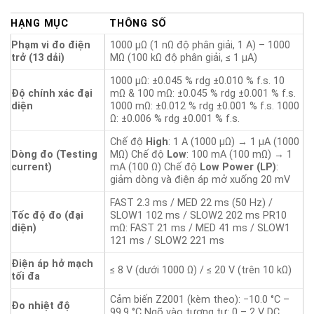
HẠNG MỤC
THÔNG SỐ
Phạm vi đo điện
1000 µΩ (1 nΩ độ phân giải, 1 A) – 1000
trở (13 dải)
MΩ (100 kΩ độ phân giải, ≤ 1 µA)
1000 µΩ: ±0.045 % rdg ±0.010 % f.s. 10
Độ chính xác đại
mΩ & 100 mΩ: ±0.045 % rdg ±0.001 % f.s.
diện
1000 mΩ: ±0.012 % rdg ±0.001 % f.s. 1000
Ω: ±0.006 % rdg ±0.001 % f.s.
Chế độ
High
: 1 A (1000 µΩ) → 1 µA (1000
Dòng đo (Testing
MΩ) Chế độ
Low
: 100 mA (100 mΩ) → 1
current)
mA (100 Ω) Chế độ
Low Power (LP)
:
giảm dòng và điện áp mở xuống 20 mV
FAST 2.3 ms / MED 22 ms (50 Hz) /
Tốc độ đo (đại
SLOW1 102 ms / SLOW2 202 ms PR10
diện)
mΩ: FAST 21 ms / MED 41 ms / SLOW1
121 ms / SLOW2 221 ms
Điện áp hở mạch
≤ 8 V (dưới 1000 Ω) / ≤ 20 V (trên 10 kΩ)
tối đa
Cảm biến Z2001 (kèm theo): −10.0 °C –
Đo nhiệt độ
99.9 °C Ngõ vào tương tự: 0 – 2 V DC