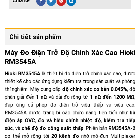
Chi tiết sản phẩm
Máy Đo Điện Trở Độ Chính Xác Cao Hioki
RM3545A
Hioki RM3545A
là thiết bị đo điện trở chính xác cao, được
thiết kế cho các ứng dụng kiểm tra trong sản xuất và phòng
thí nghiệm. Máy cung cấp
độ chính xác cơ bản 0.045%
, độ
phân giải đến
1 nΩ
và dải đo rộng từ
1 nΩ đến 1200 MΩ
,
đáp ứng cả phép đo điện trở siêu thấp và siêu cao.
RM3545A được trang bị các chức năng tiên tiến như
bù
điện áp OVC
,
đo và hiệu chỉnh nhiệt độ
,
kiểm tra tiếp
xúc
, và
chế độ đo công suất thấp
. Phiên bản
RM3545A-2
có thể mở rộng tới
20 kênh đo
nhờ mô-đun Multiplexer