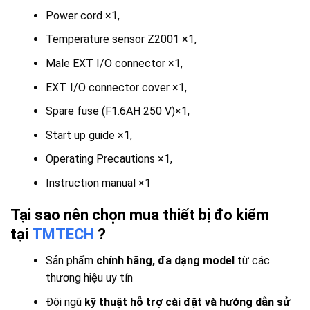
Power cord ×1,
Temperature sensor Z2001 ×1,
Male EXT I/O connector ×1,
EXT. I/O connector cover ×1,
Spare fuse (F1.6AH 250 V)×1,
Start up guide ×1,
Operating Precautions ×1,
Instruction manual ×1
Tại sao nên chọn mua thiết bị đo kiểm
tại
TMTECH
?
Sản phẩm
chính hãng, đa dạng model
từ các
thương hiệu uy tín
Đội ngũ
kỹ thuật hỗ trợ cài đặt và hướng dẫn sử