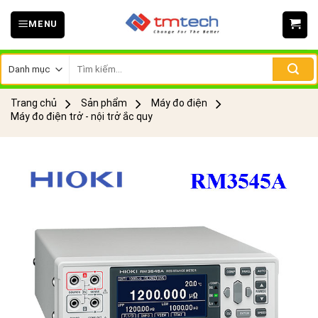
Skip
MENU
to
content
Tìm
kiếm:
Trang chủ
Sản phẩm
Máy đo điện
Máy đo điện trở - nội trở ắc quy