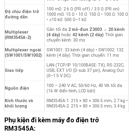
100 mΩ: 2.6 Ω (PR off) / 3.5 Ω (PR on)
Độ chịu điện trở
1000 mΩ: 15 Ω • 10 Ω: 150 Ω • 100 Ω: 100 Ω
đường dẫn
• ≥10 kΩ: 500 Ω–1 kΩ
Gắn tối đa
2 mô-đun Z3003
→
20 kênh
Multiplexer
(4 dây)
hoặc
42 kênh (2 dây)
Thời gian
(RM3545A-2)
chuyển kênh: 30 ms
Multiplexer ngoài
SW1001: 33 kênh (4 dây) • SW1002: 132
(SW1001/SW1002)
kênh (4 dây) Thời gian chuyển: 11 ms
LAN (TCP/IP 10/100BASE-TX), RS-232C,
Giao tiếp
USB, EXT I/O (D-sub 37 pin), Analog Out
(0–1.5 V DC)
100 – 240 V AC, 50/60 Hz, 40 VA tối đa
Nguồn điện
(16 W điển hình, LCD bật)
Kích thước và
RM3545A-1: 215 × 80 × 306.5 mm, 2.7 kg •
khối lượng
RM3545A-2: 215 × 80 × 306.5 mm, 3.4 kg
Phụ kiện đi kèm máy đo điện trở
RM3545A: