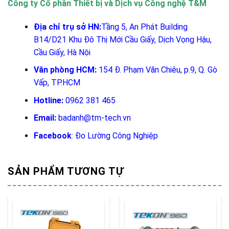
Công ty Cổ phần Thiết bị và Dịch vụ Công nghệ T&M
Địa chỉ trụ sở HN:
Tầng 5, An Phát Building
B14/D21 Khu Đô Thị Mới Cầu Giấy, Dịch Vọng Hậu,
Cầu Giấy, Hà Nội
Văn phòng HCM:
154 Đ. Phạm Văn Chiêu, p.9, Q. Gò
Vấp, TP.HCM
Hotline:
0962 381 465
Email:
badanh@tm-tech.vn
Facebook
:
Đo Lường Công Nghiệp
SẢN PHẨM TƯƠNG TỰ