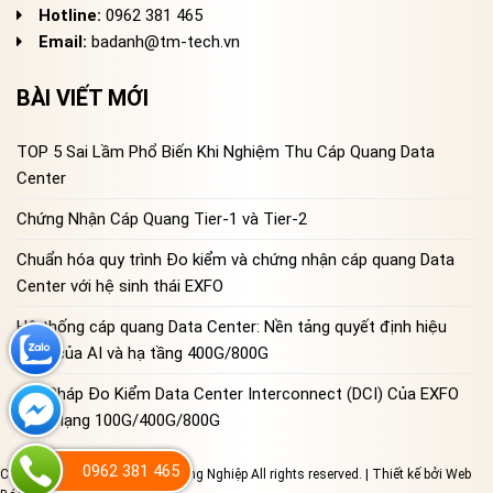
Hotline:
0962 381 465
Email:
badanh@tm-tech.vn
BÀI VIẾT MỚI
TOP 5 Sai Lầm Phổ Biến Khi Nghiệm Thu Cáp Quang Data
Center
Chứng Nhận Cáp Quang Tier-1 và Tier-2
Chuẩn hóa quy trình Đo kiểm và chứng nhận cáp quang Data
Center với hệ sinh thái EXFO
Hệ thống cáp quang Data Center: Nền tảng quyết định hiệu
năng của AI và hạ tầng 400G/800G
Giải Pháp Đo Kiểm Data Center Interconnect (DCI) Của EXFO
Cho Mạng 100G/400G/800G
0962 381 465
Copyright 2023 © Đo Lường Công Nghiệp All rights reserved. | Thiết kế bởi
Web