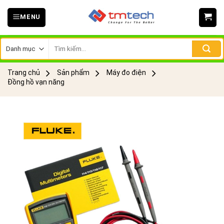
Skip
MENU
to
content
Tìm
kiếm:
Trang chủ
Sản phẩm
Máy đo điện
Đồng hồ vạn năng