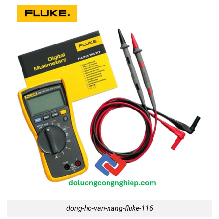
dong-ho-van-nang-fluke-116