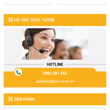
HỖ TRỢ TRỰC TUYẾN
HOTLINE
0962 381 465
badanh@tm-tech.vn
SẢN PHẨM