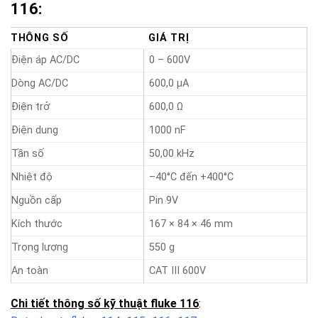
116:
THÔNG SỐ
GIÁ TRỊ
Điện áp AC/DC
0 – 600V
Dòng AC/DC
600,0 μA
Điện trở
600,0 Ω
Điện dung
1000 nF
Tần số
50,00 kHz
Nhiệt độ
–40°C đến +400°C
Nguồn cấp
Pin 9V
Kích thước
167 × 84 × 46 mm
Trọng lượng
550 g
An toàn
CAT III 600V
Chi tiết thông số kỹ thuật fluke 116
: