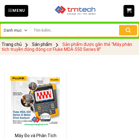
Skip
MENU
to
content
Tìm
kiếm:
Trang chủ
Sản phẩm
Sản phẩm được gắn thẻ “Máy phân
tích truyền động động cơ Fluke MDA-550 Series III”
Máy Đo và Phân Tích