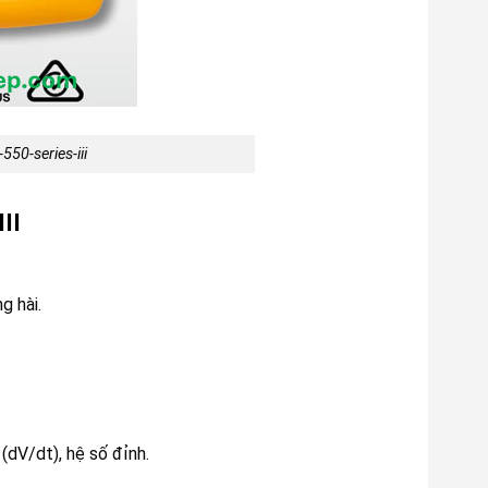
50-series-iii
II
g hài.
(dV/dt), hệ số đỉnh.