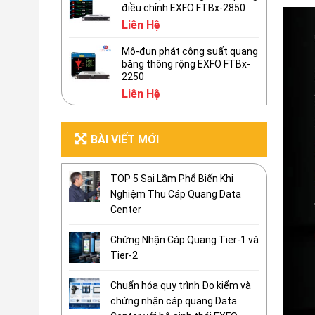
điều chỉnh EXFO FTBx-2850
Liên Hệ
Mô-đun phát công suất quang
băng thông rộng EXFO FTBx-
2250
Liên Hệ
BÀI VIẾT MỚI
TOP 5 Sai Lầm Phổ Biến Khi
Nghiệm Thu Cáp Quang Data
Center
Chứng Nhận Cáp Quang Tier-1 và
Tier-2
Chuẩn hóa quy trình Đo kiểm và
chứng nhận cáp quang Data