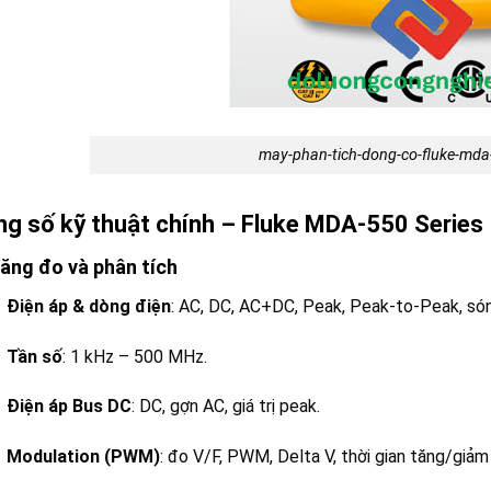
may-phan-tich-dong-co-fluke-mda-5
g số kỹ thuật chính – Fluke MDA-550 Series I
ăng đo và phân tích
Điện áp & dòng điện
: AC, DC, AC+DC, Peak, Peak-to-Peak, són
Tần số
: 1 kHz – 500 MHz.
Điện áp Bus DC
: DC, gợn AC, giá trị peak.
Modulation (PWM)
: đo V/F, PWM, Delta V, thời gian tăng/giảm 