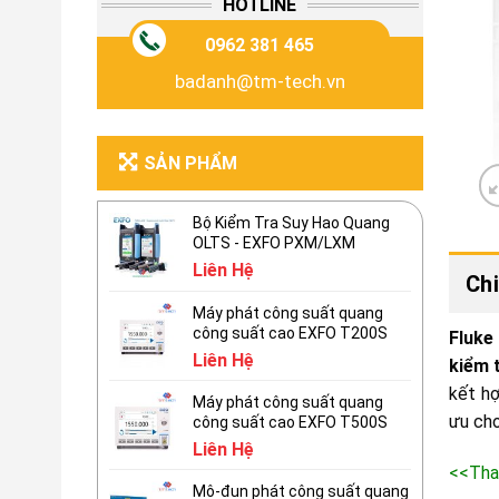
HOTLINE
0962 381 465
badanh@tm-tech.vn
SẢN PHẨM
Bộ Kiểm Tra Suy Hao Quang
OLTS - EXFO PXM/LXM
Liên Hệ
Chi
Máy phát công suất quang
công suất cao EXFO T200S
Fluke
Liên Hệ
kiểm 
kết hợ
Máy phát công suất quang
ưu cho
công suất cao EXFO T500S
Liên Hệ
<<Tha
Mô-đun phát công suất quang