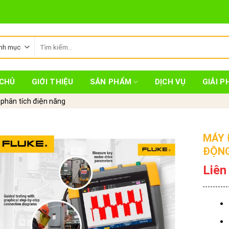
Tìm
kiếm:
CHỦ
GIỚI THIỆU
SẢN PHẨM
DỊCH VỤ
GIẢI P
 phân tích điện năng
MÁY 
ĐỘNG
Liên