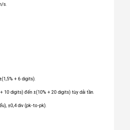
n/s.
(1,5% + 6 digits).
 + 10 digits) đến ±(10% + 20 digits) tùy dải tần.
ểu), ±0,4 div (pk-to-pk).