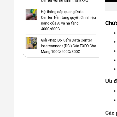
Center với hệ sinh thái EXFO
Hệ thống cáp quang Data
Center: Nền tảng quyết định hiệu
Chức
năng của AI và hạ tầng
400G/800G
Giải Pháp Đo Kiểm Data Center
Interconnect (DCI) Của EXFO Cho
Mạng 100G/400G/800G
Ưu đ
Các 