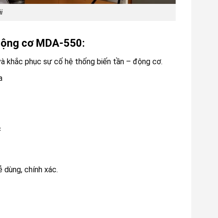
i
 động cơ MDA-550:
à khắc phục sự cố hệ thống biến tần – động cơ.
a
c
 dùng, chính xác.