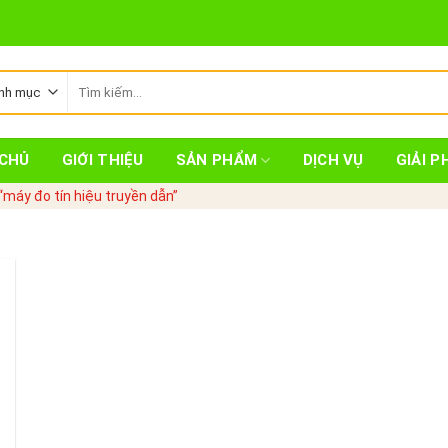
Tìm
kiếm:
CHỦ
GIỚI THIỆU
SẢN PHẨM
DỊCH VỤ
GIẢI P
máy đo tín hiệu truyền dẫn”