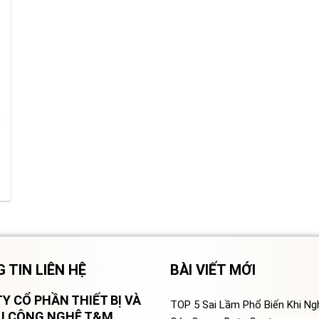
 TIN LIÊN HỆ
BÀI VIẾT MỚI
Y CỔ PHẦN THIẾT BỊ VÀ
TOP 5 Sai Lầm Phổ Biến Khi N
VỤ CÔNG NGHỆ T&M