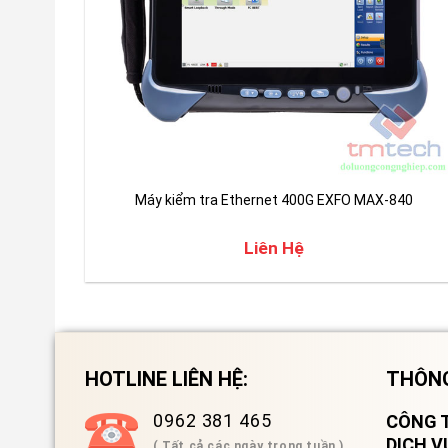
Máy kiểm tra Ethernet 400G EXFO MAX-840
Liên Hệ
HOTLINE LIÊN HỆ:
THÔNG
0962 381 465
CÔNG T
DỊCH 
( Tất cả các ngày trong tuần )