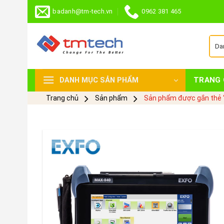
Skip
badanh@tm-tech.vn
0962 381 465
to
content
TRANG 
DANH MỤC SẢN PHẨM
Trang chủ
Sản phẩm
Sản phẩm được gắn thẻ “