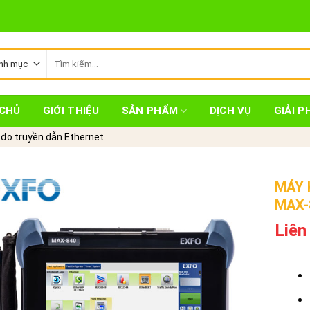
Tìm
kiếm:
CHỦ
GIỚI THIỆU
SẢN PHẨM
DỊCH VỤ
GIẢI P
đo truyền dẫn Ethernet
MÁY 
MAX-
Liên