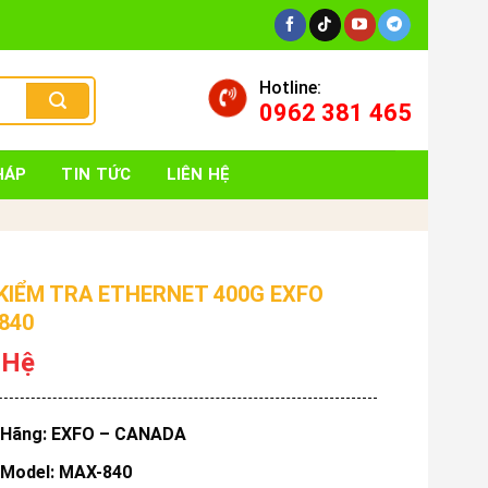
Hotline:
0962 381 465
HÁP
TIN TỨC
LIÊN HỆ
KIỂM TRA ETHERNET 400G EXFO
840
 Hệ
Hãng: EXFO – CANADA
Model: MAX-840