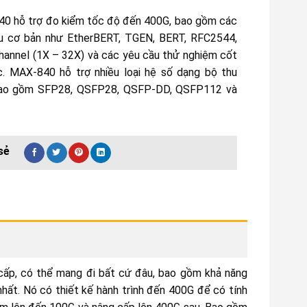
0 hỗ trợ đo kiểm tốc độ đến 400G, bao gồm các
u cơ bản như EtherBERT, TGEN, BERT, RFC2544,
Channel (1X – 32X) và các yêu cầu thử nghiệm cốt
ác. MAX-840 hỗ trợ nhiều loại hệ số dạng bộ thu
ao gồm SFP28, QSFP28, QSFP-DD, QSFP112 và
 cấp, có thể mang đi bất cứ đâu, bao gồm khả năng
hất. Nó có thiết kế hành trình đến 400G để có tính