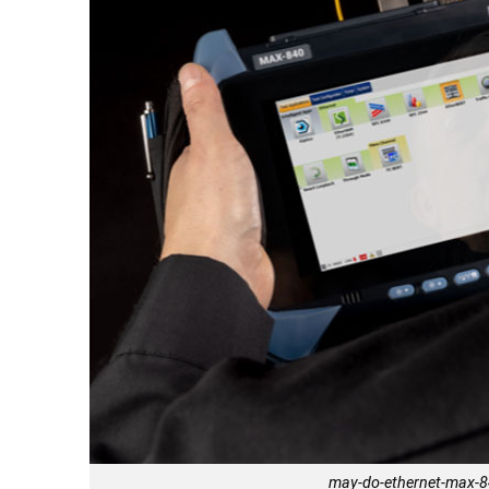
may-do-ethernet-max-