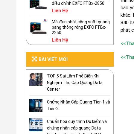
linh h
điều chỉnh EXFO FTBx-2850
các y
Liên Hệ
khác.
Mô-đun phát công suất quang
840 ba
băng thông rộng EXFO FTBx-
phát c
2250
Liên Hệ
<<Th
<<Th
BÀI VIẾT MỚI
TOP 5 Sai Lầm Phổ Biến Khi
Nghiệm Thu Cáp Quang Data
Center
Chứng Nhận Cáp Quang Tier-1 và
Tier-2
Chuẩn hóa quy trình Đo kiểm và
chứng nhận cáp quang Data