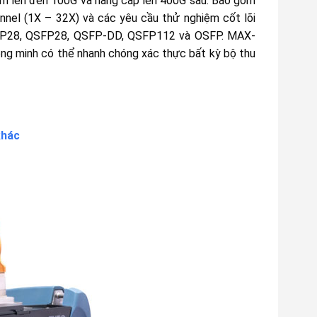
iệm lên đến 100G và nâng cấp lên 400G sau. Bao gồm
nel (1X – 32X) và các yêu cầu thử nghiệm cốt lõi
 SFP28, QSFP28, QSFP-DD, QSFP112 và OSFP. MAX-
ng minh có thể nhanh chóng xác thực bất kỳ bộ thu
khác