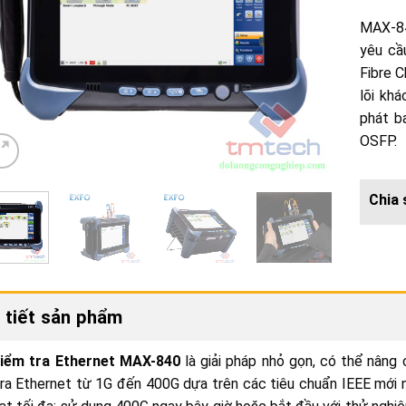
MAX-84
yêu cầ
Fibre 
lõi kh
phát b
OSFP.
 tiết sản phẩm
iểm tra Ethernet MAX-840
là giải pháp nhỏ gọn, có thể nâng
ra Ethernet từ 1G đến 400G dựa trên các tiêu chuẩn IEEE mới n