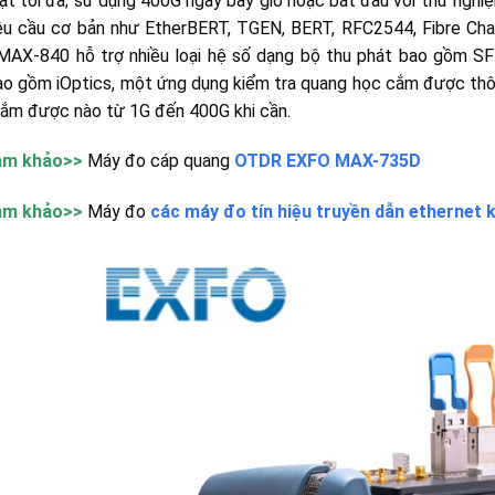
oạt tối đa; sử dụng 400G ngay bây giờ hoặc bắt đầu với thử ngh
êu cầu cơ bản như EtherBERT, TGEN, BERT, RFC2544, Fibre Chan
 MAX-840 hỗ trợ nhiều loại hệ số dạng bộ thu phát bao gồm
o gồm iOptics, một ứng dụng kiểm tra quang học cắm được thô
ắm được nào từ 1G đến 400G khi cần.
am khảo>>
Máy đo cáp quang
OTDR EXFO MAX-735D
am khảo>>
Máy đo
các máy đo tín hiệu truyền dẫn ethernet 