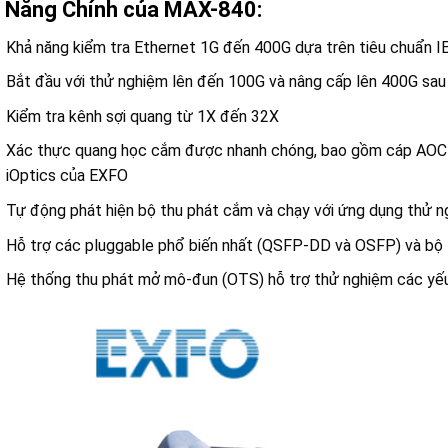
 Năng Chính của MAX-840:
Khả năng kiểm tra Ethernet 1G đến 400G dựa trên tiêu chuẩn I
Bắt đầu với thử nghiệm lên đến 100G và nâng cấp lên 400G sau
Kiểm tra kênh sợi quang từ 1X đến 32X
Xác thực quang học cắm được nhanh chóng, bao gồm cáp AOC v
iOptics của EXFO
Tự động phát hiện bộ thu phát cắm và chạy với ứng dụng thử n
Hỗ trợ các pluggable phổ biến nhất (QSFP-DD và OSFP) và bộ
Hệ thống thu phát mở mô-đun (OTS) hỗ trợ thử nghiệm các yế