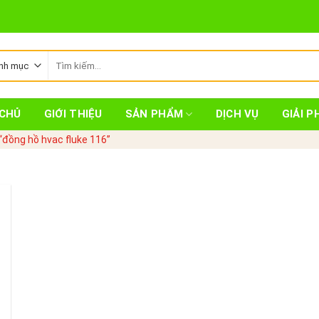
Tìm
kiếm:
CHỦ
GIỚI THIỆU
SẢN PHẨM
DỊCH VỤ
GIẢI P
đồng hồ hvac fluke 116”