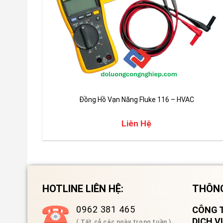
Đồng Hồ Vạn Năng Fluke 116 – HVAC
Liên Hệ
HOTLINE LIÊN HỆ:
THÔNG
0962 381 465
CÔNG T
DỊCH 
( Tất cả các ngày trong tuần )