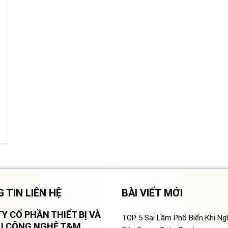
 TIN LIÊN HỆ
BÀI VIẾT MỚI
Y CỔ PHẦN THIẾT BỊ VÀ
TOP 5 Sai Lầm Phổ Biến Khi N
VỤ CÔNG NGHỆ T&M