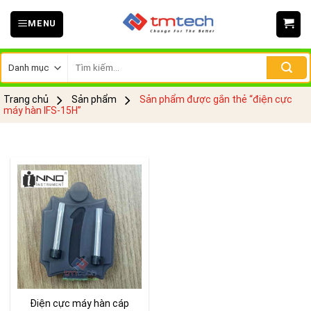
Skip
MENU
to
content
Tìm
kiếm:
Trang chủ
Sản phẩm
Sản phẩm được gắn thẻ “điện cực
máy hàn IFS-15H”
Điện cực máy hàn cáp