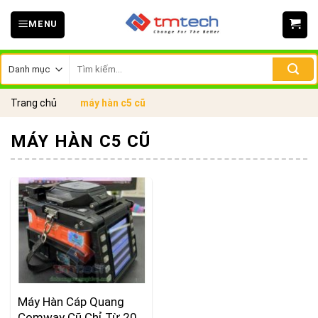
Skip
MENU
to
content
Tìm
kiếm:
Trang chủ
máy hàn c5 cũ
MÁY HÀN C5 CŨ
Máy Hàn Cáp Quang
Comway Cũ Chỉ Từ 20