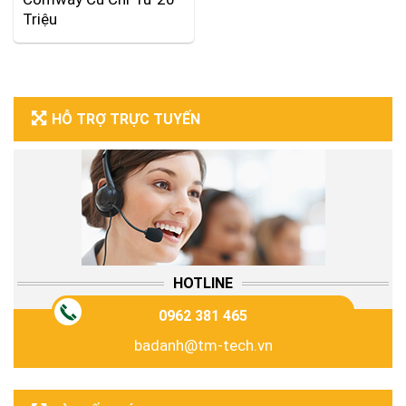
Triệu
HỖ TRỢ TRỰC TUYẾN
HOTLINE
0962 381 465
badanh@tm-tech.vn