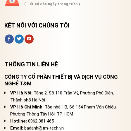
( Tất cả các ngày trong tuần )
KẾT NỐI VỚI CHÚNG TÔI
THÔNG TIN LIÊN HỆ
CÔNG TY CỔ PHẦN THIẾT BỊ VÀ DỊCH VỤ CÔNG
NGHỆ T&M
VP Hà Nội:
Tầng 2, Số 110 Trần Vỹ, Phường Phú Diễn,
Thành phố Hà Nội
VP Hồ Chí Minh:
Tòa nhà HB, Số 154 Phạm Văn Chiêu,
Phường Thông Tây Hội, TP. HCM
Hotline:
0962 381 465
Email:
badanh@tm-tech.vn