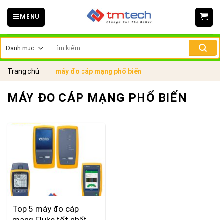
Skip
MENU
to
content
Tìm
kiếm:
Trang chủ
máy đo cáp mạng phổ biến
MÁY ĐO CÁP MẠNG PHỔ BIẾN
Top 5 máy đo cáp
mạng Fluke tốt nhất