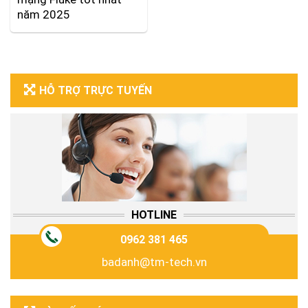
năm 2025
HỖ TRỢ TRỰC TUYẾN
HOTLINE
0962 381 465
badanh@tm-tech.vn