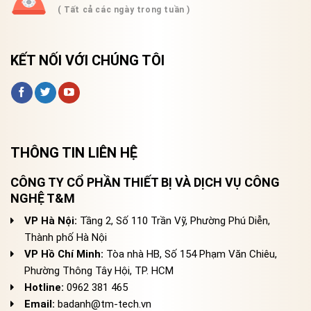
( Tất cả các ngày trong tuần )
KẾT NỐI VỚI CHÚNG TÔI
THÔNG TIN LIÊN HỆ
CÔNG TY CỔ PHẦN THIẾT BỊ VÀ DỊCH VỤ CÔNG
NGHỆ T&M
VP Hà Nội:
Tầng 2, Số 110 Trần Vỹ, Phường Phú Diễn,
Thành phố Hà Nội
VP Hồ Chí Minh:
Tòa nhà HB, Số 154 Phạm Văn Chiêu,
Phường Thông Tây Hội, TP. HCM
Hotline:
0962 381 465
Email:
badanh@tm-tech.vn