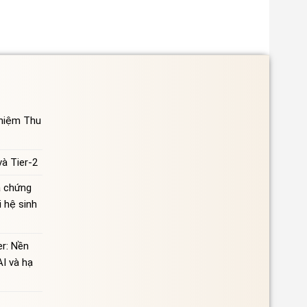
ghiệm Thu
à Tier-2
à chứng
 hệ sinh
r: Nền
AI và hạ