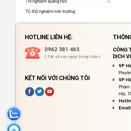
Thí nghiệm quang học
Tủ thử nghiệm môi trường
HOTLINE LIÊN HỆ:
THÔNG
0962 381 465
CÔNG T
DỊCH 
( Tất cả các ngày trong tuần )
VP Hà
Phườn
KẾT NỐI VỚI CHÚNG TÔI
VP Hồ
Phạm 
Hội, 
Hotli
Email