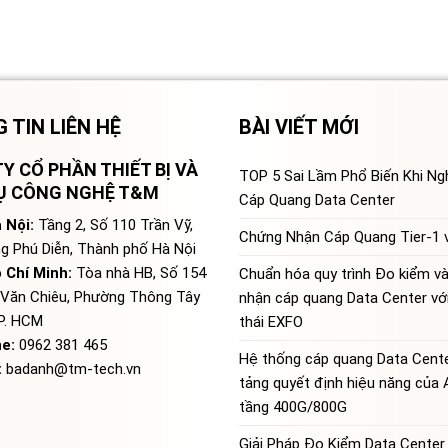
 TIN LIÊN HỆ
BÀI VIẾT MỚI
Y CỔ PHẦN THIẾT BỊ VÀ
TOP 5 Sai Lầm Phổ Biến Khi N
VỤ CÔNG NGHỆ T&M
Cáp Quang Data Center
 Nội:
Tầng 2, Số 110 Trần Vỹ,
Chứng Nhận Cáp Quang Tier-1 v
g Phú Diễn, Thành phố Hà Nội
 Chí Minh:
Tòa nhà HB, Số 154
Chuẩn hóa quy trình Đo kiểm v
Văn Chiêu, Phường Thông Tây
nhận cáp quang Data Center với
TP. HCM
thái EXFO
ne:
0962 381 465
Hệ thống cáp quang Data Cente
:
badanh@tm-tech.vn
tảng quyết định hiệu năng của 
tầng 400G/800G
Giải Pháp Đo Kiểm Data Center